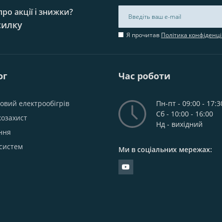
ро акції і знижки?
силку
Я прочитав
Політика конфіденці
ог
Час роботи
овий електрообігрів
Пн-пт - 09:00 - 17:3
Сб - 10:00 - 16:00
козахист
Нд - вихідний
ння
систем
Ми в соціальних мережах: