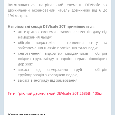
Виготовляється нагрівальний елемент DEVIsafe як
двожильний екранований кабель довжиною від 6 до
194 метрів.
Нагрівальні секції DEVIsafe 20T приміняються:
антикригові системи - захист елементів даху від
намерзання льоду;
обігрів водостоків - топлення снігу та
забезпечення шляхів протікання талої води;
сніготанення відкритих майданчиків - обігрів
вхідних груп, заїзду в паркінг, терас, пішохідних
доріжок;
захист від замерзання труб - обігрів
трубопроводів з холодною водою;
захист винограду від замерзання.
Теги:
Гріючий двожильний DEVIsafe 20T 2685Вт 135м
Характеристики