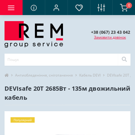
0
+38 (067) 23 43 042
Замовити дзвінок
Антиобледеніння, сніготанення
Кабель DEVI
DEVIsafe 20T д
DEVIsafe 20T 2685Вт - 135м двожильний
кабель
Популярний