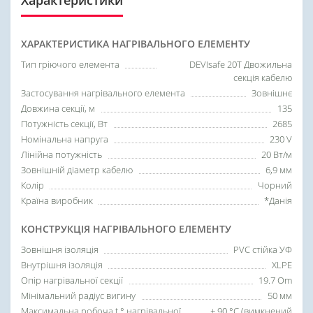
ХАРАКТЕРИСТИКА НАГРІВАЛЬНОГО ЕЛЕМЕНТУ
Тип гріючого елемента
DEVIsafe 20T Двожильна
секція кабелю
Застосування нагрівального елемента
Зовнішнє
Довжина секції, м
135
Потужність секції, Вт
2685
Номінальна напруга
230 V
Лінійна потужність
20 Вт/м
Зовнішній діаметр кабелю
6,9 мм
Колір
Чорний
Країна виробник
*Данія
КОНСТРУКЦІЯ НАГРІВАЛЬНОГО ЕЛЕМЕНТУ
Зовнішня ізоляція
PVC стійка УФ
Внутрішня ізоляція
XLPE
Опір нагрівальної секції
19.7 Om
Мінімальний радіус вигину
50 мм
Максимальна робоча t ° нагрівальної
+ 90 °C (вимкнений