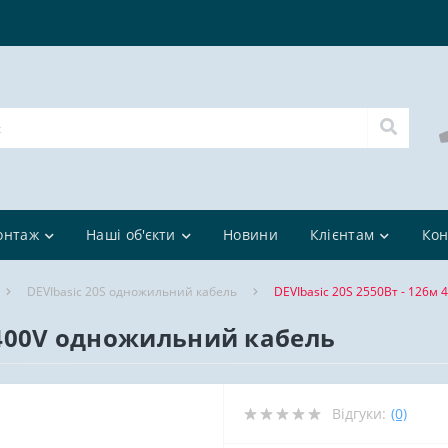
онтаж
Наші об'єкти
Новини
Клієнтам
Кон
DEVIbasic 20S одножильний кабель
DEVIbasic 20S 2550Вт - 126м
м 400V одножильний кабель
Відгуки:
(0)