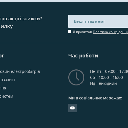
ро акції і знижки?
силку
Я прочитав
Політика конфіденці
ог
Час роботи
овий електрообігрів
Пн-пт - 09:00 - 17:3
Сб - 10:00 - 16:00
козахист
Нд - вихідний
ння
систем
Ми в соціальних мережах: