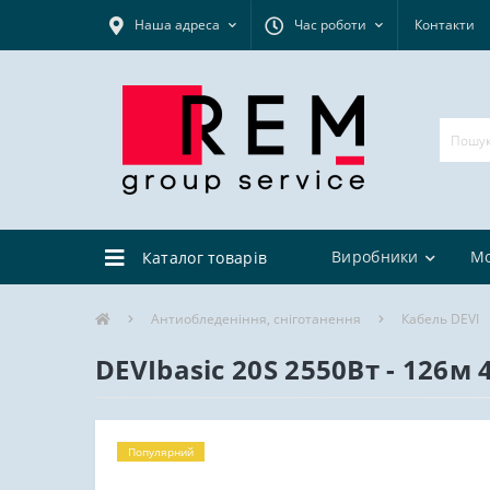
Наша адреса
Час роботи
Контакти
Виробники
М
Каталог товарів
Антиобледеніння, сніготанення
Кабель DEVI
DEVIbasic 20S 2550Вт - 126
Популярний