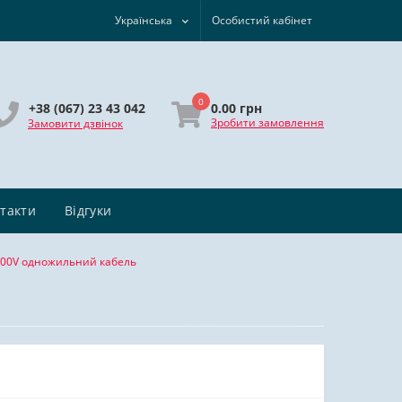
Українська
Особистий кабінет
0
0.00 грн
+38 (067) 23 43 042
Зробити замовлення
Замовити дзвінок
такти
Відгуки
 400V одножильний кабель