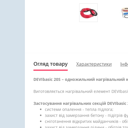
Огляд товару
Характеристики
Інф
DEVIbasic 20S – одножильний нагрівальний 
Виготовляється нагрівальний елемент DEVIbas
Застосування нагрівальних секцій DEVIbasic 
системи опалення - тепла підлога;
захист від замерзання бетону - підігрів
сніготанення відкритих майданчиків - обіг
захист від замерзання рідини - обігрів тр