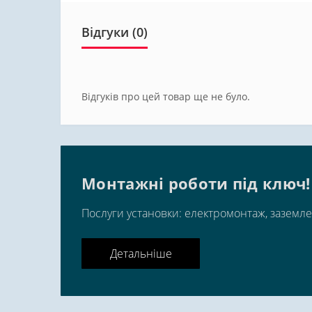
Відгуки (0)
Відгуків про цей товар ще не було.
Монтажні роботи під ключ!
Послуги установки: електромонтаж, заземле
Детальніше