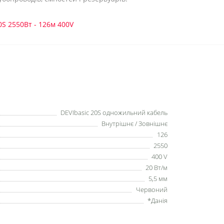
S 2550Вт - 126м 400V
DEVIbasic 20S одножильний кабель
Внутрішнє / Зовнішнє
126
2550
400 V
20 Вт/м
5,5 мм
Червоний
*Данія