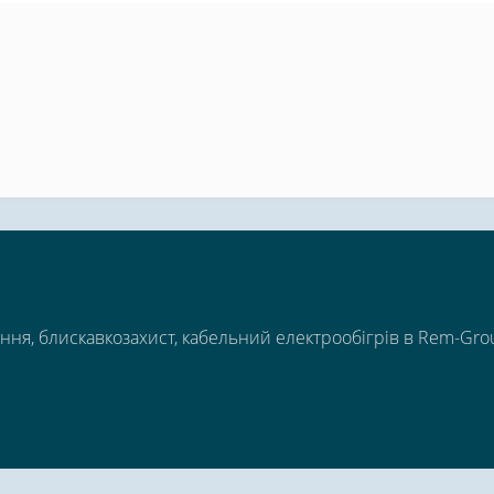
ння, блискавкозахист, кабельний електрообігрів в Rem-Gro