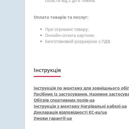
скласти від 2 до 6 тижнів.
Оплата товарів та послуг:
При отримані товару;
Онлайн-оплата карткою;
Безготівковий розрахунок з ПДВ.
Інструкція
Інструкція по монтажу для зовнішнього обіг
Посібник із застосування. Наземне застосува
Обігрів спортивних полів-ua
Інструкція з монтажу Нагрівальні кабелі-ua
Декларація відповідності ЄС-eu/ua
Умови гарантії-ua