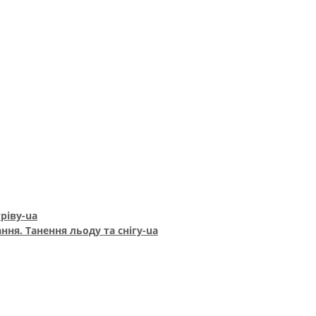
ріву-ua
ння. Танення льоду та снігу-ua