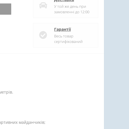
У той же день при
замовленні до 12:00
Гарантії
Весь товар
сертифікований
метрів.
спортивних майданчиків;