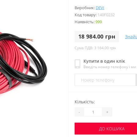
Виробник:
DEVI
Код товару:
140F0232
Наявність:
999
18 984.00 грн
Знай
Сума ПДВ: 3 164.00 грн
Купити в один клік
Введіть номер телефону і м
Кількість:
-
+
ДО КОШИКА