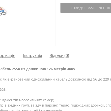
ШВИДКЕ ЗАМОВЛЕННЯ
ормація
Інструкція
Відгуки (0)
кабель 2550 Вт довжиною 126 метрів 400V
ic як екранований одножильний кабель довжиною від 56 до 229 
20S:
 фундаментів морозильних камер;
рів вхідних груп, заїзду в паркінг, терас, пішохідних доріжок, 
убопроводів, ємностей і резервуарів.