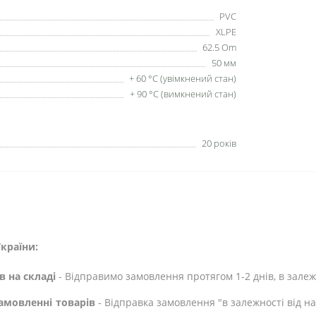
PVC
XLPE
62.5 Om
50 мм
+ 60 °C (увімкнений стан)
+ 90 °C (вимкнений стан)
20 років
країни:
в на складі
- Відправимо замовлення протягом 1-2 днів, в залежн
амовленні товарів
- Відправка замовлення "в залежності від н