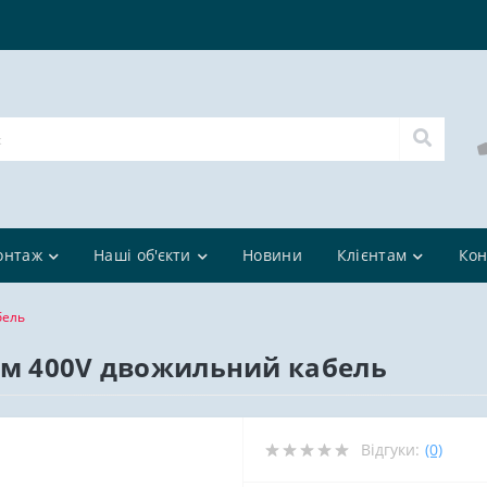
онтаж
Наші об'єкти
Новини
Клієнтам
Кон
бель
190м 400V двожильний кабель
Відгуки:
(0)