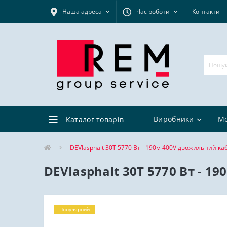
Наша адреса
Час роботи
Контакти
Виробники
М
Каталог товарів
DEVIasphalt 30T 5770 Вт - 190м 400V двожильний ка
DEVIasphalt 30T 5770 Вт - 
Популярний