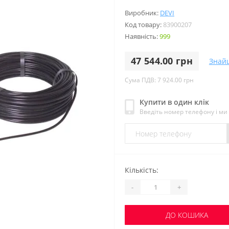
Виробник:
DEVI
Код товару:
83900207
Наявність:
999
47 544.00 грн
Знай
Сума ПДВ: 7 924.00 грн
Купити в один клік
Введіть номер телефону і м
Кількість:
-
+
ДО КОШИКА