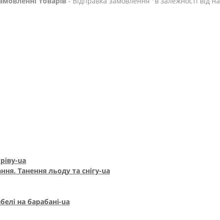
амовленні товарів
- Відправка замовлення "в залежності від н
ріву-ua
ння. Танення льоду та снігу-ua
белі на барабані-ua