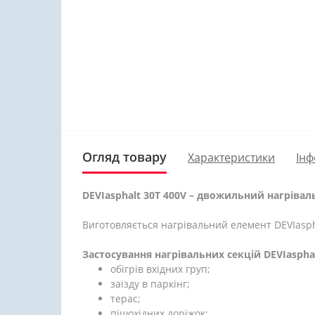
Огляд товару
Характеристики
Інф
DEVIasphalt 30T 400V – двожильний нагріва
Виготовляється нагрівальний елемент DEVIasph
Застосування нагрівальних секцій DEVIaspha
обігрів вхідних груп;
заїзду в паркінг;
терас;
пішохідних доріжок;