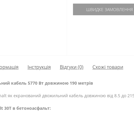
ШВИДКЕ ЗАМОВЛЕННЯ
ормація
Інструкція
Відгуки (0)
Схожі товари
льний кабель 5770 Вт довжиною 190 метрів
alt як екранований двожильний кабель довжиною від 8.5 до 21
lt 30T в бетоноасфальт: