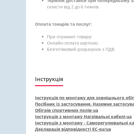
Терміни доставки при попередньому з
скласти від 2 до 6 тижнів.
Оплата товарів та послуг:
При отримані товару;
Онлайн-оплата карткою;
Безготівковий розрахунок з ПДВ.
Інструкція
Інструкція по монтажу для зовнішнього обіг
Посібник із застосування. Наземне застосува
Обігрів спортивних полів-ua
Інструкція з монтажу Нагрівальні кабелі-ua
Інструкція з монтажу - Саморегулювальні ка
Декларація відповідності ЄС-eu/ua