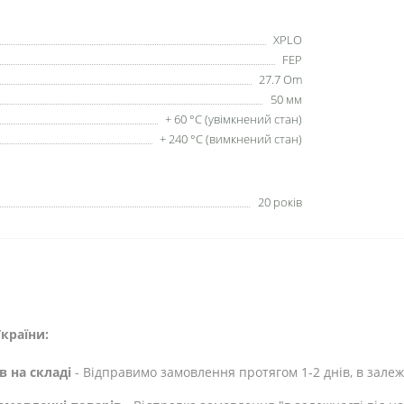
XPLO
FEP
27.7 Om
50 мм
+ 60 °C (увімкнений стан)
+ 240 °C (вимкнений стан)
20 років
країни:
в на складі
- Відправимо замовлення протягом 1-2 днів, в залежн