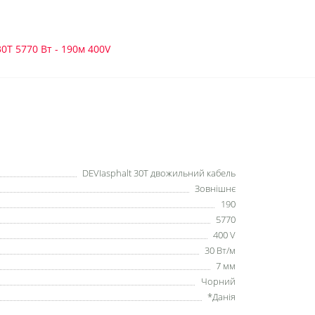
0T 5770 Вт - 190м 400V
DEVIasphalt 30T двожильний кабель
Зовнішнє
190
5770
400 V
30 Вт/м
7 мм
Чорний
*Данія