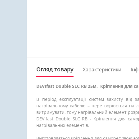
Огляд товару
Характеристики
Інф
DEVIfast Double SLC RB 25м.
Кріплення для с
В період експлуатації систем захисту від з
нагрівальному кабелю – перетворюється на л
витримувати, тому нагрівальний елемент розр
DEVIfast Double SLC RB - Кріплення для само
нагрівальних елементів.
Виготовляється кріплення для саморегулюючого