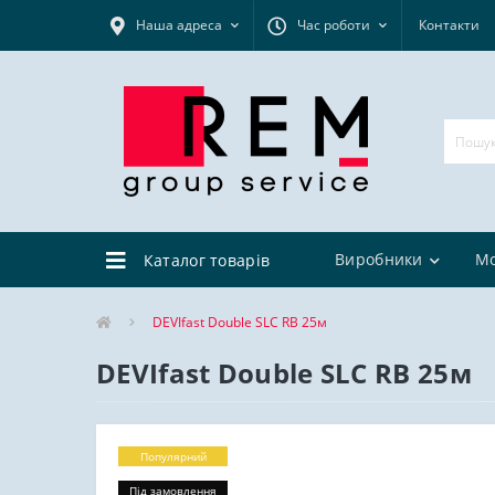
Наша адреса
Час роботи
Контакти
Виробники
М
Каталог товарів
DEVIfast Double SLC RB 25м
DEVIfast Double SLC RB 25м
Популярний
Під замовлення