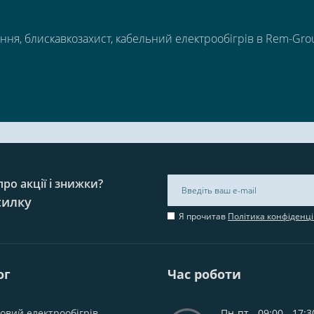
ння, блискавкозахист, кабельний електрообігрів в Rem-Gro
ро акції і знижки?
силку
Я прочитав
Політика конфіденці
ог
Час роботи
овий електрообігрів
Пн-пт - 09:00 - 17:3