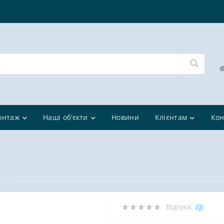
онтаж
Наші об'єкти
Новини
Клієнтам
Кон
Відгуки:
(0)