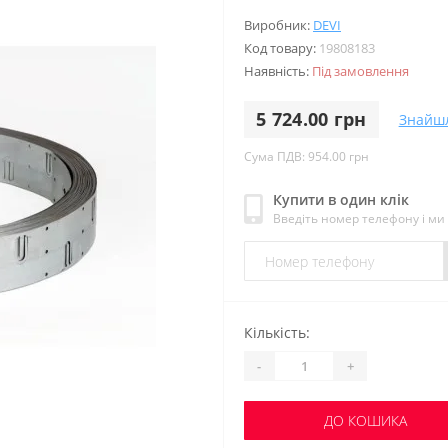
Виробник:
DEVI
Код товару:
19808183
Наявність:
Під замовлення
5 724.00 грн
Знайш
Сума ПДВ: 954.00 грн
Купити в один клік
Введіть номер телефону і м
Кількість:
-
+
ДО КОШИКА