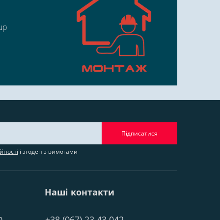
up
Підписатися
йності
і згоден з вимогами
Наші контакти
+38 (067) 23 43 042
0