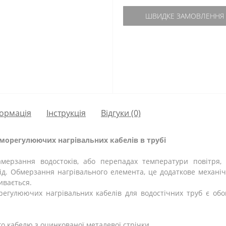
ШВИДКЕ ЗАМОВЛЕННЯ
ормація
Інструкція
Відгуки (0)
аморегулюючих нагрівальних кабелів в трубі
амерзання водостоків, або перепадах температури повітря,
ід. Обмерзання нагрівального елемента, це додаткове механ
ивається.
регулюючих нагрівальних кабелів для водостічних труб є обо
 кабелю з оцинкованої металевої стрічки.