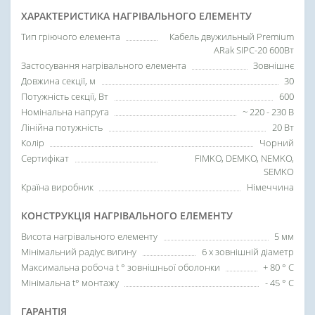
ХАРАКТЕРИСТИКА НАГРІВАЛЬНОГО ЕЛЕМЕНТУ
Тип гріючого елемента
Кабель двужильный Premium
ARak SIPC-20 600Вт
Застосування нагрівального елемента
Зовнішнє
Довжина секції, м
30
Потужність секції, Вт
600
Номінальна напруга
~ 220 - 230 В
Лінійна потужність
20 Вт
Колір
Чорний
Сертифікат
FIMKO, DEMKO, NEMKO,
SEMKO
Країна виробник
Німеччина
КОНСТРУКЦІЯ НАГРІВАЛЬНОГО ЕЛЕМЕНТУ
Висота нагрівального елементу
5 мм
Мінімальний радіус вигину
6 х зовнішній діаметр
Максимальна робоча t ° зовнішньої оболонки
+ 80 ° C
Мінімальна t° монтажу
- 45 ° C
ГАРАНТІЯ