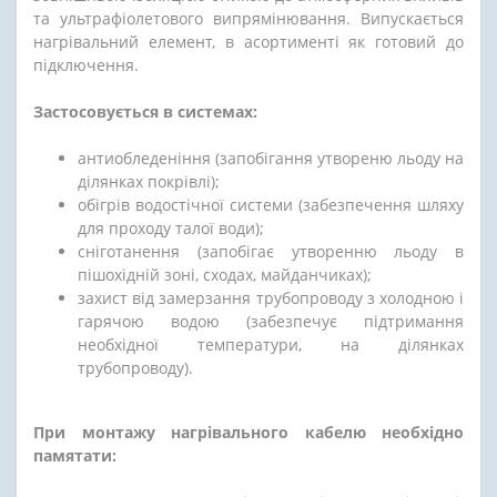
та ультрафіолетового випрямінювання. Випускається
нагрівальний елемент, в асортименті як готовий до
підключення.
Застосовується в системах:
антиобледеніння (запобігання утвореню льоду на
ділянках покрівлі);
обігрів водостічної системи (забезпечення шляху
для проходу талої води);
сніготанення (запобігає утворенню льоду в
пішохідній зоні, сходах, майданчиках);
захист від замерзання трубопроводу з холодною і
гарячою водою (забезпечує підтримання
необхідної температури, на ділянках
трубопроводу).
При монтажу нагрівального кабелю необхідно
памятати: