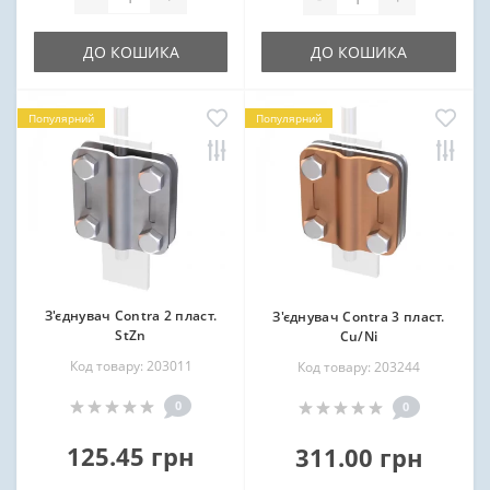
ДО КОШИКА
ДО КОШИКА
Популярний
Популярний
З'єднувач Contra 2 пласт.
З'єднувач Contra 3 пласт.
StZn
Cu/Ni
Код товару: 203011
Код товару: 203244
0
0
125.45 грн
311.00 грн