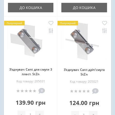
ДО КОШИКА
ДО КОШИКА
Популярний
Популярний
З'єднувач Cant для смуги 3
З'єднувач Cant дріт/смуга
пласт. StZn
StZn
Код товару: 205031
Код товару: 205021
0
0
139.90 грн
124.00 грн
-
+
-
+