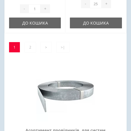
-
+
-
+
ДО КОШИКА
ДО КОШИКА
1
2
>
>|
Асортимент провідників, для систем