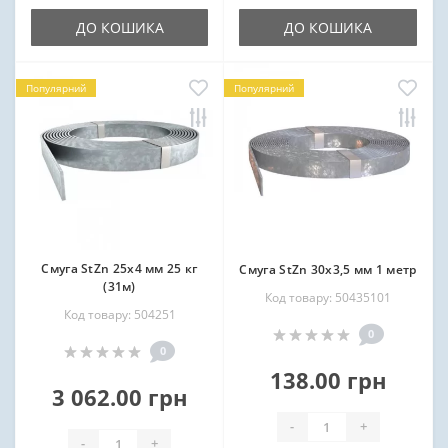
ДО КОШИКА
ДО КОШИКА
Популярний
Популярний
Смуга StZn 25х4 мм 25 кг
Смуга StZn 30х3,5 мм 1 метр
(31м)
Код товару: 50435101
Код товару: 504251
0
0
138.00 грн
3 062.00 грн
-
+
-
+