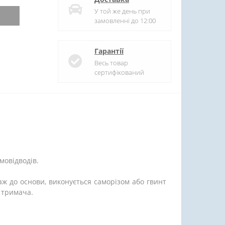
У той же день при
замовленні до 12:00
Гарантії
Весь товар
сертифікований
мовідводів.
аж до основи, виконується саморізом або гвинт
 тримача.