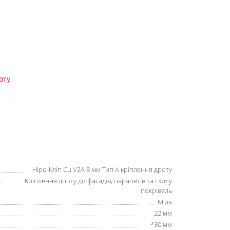
оту
Ніро-Кліп Cu V2A 8 мм Тип А кріплення дроту
Кріплення дроту до фасадів, парапетів та схилу
покрівель
Мідь
22 мм
*30 мм