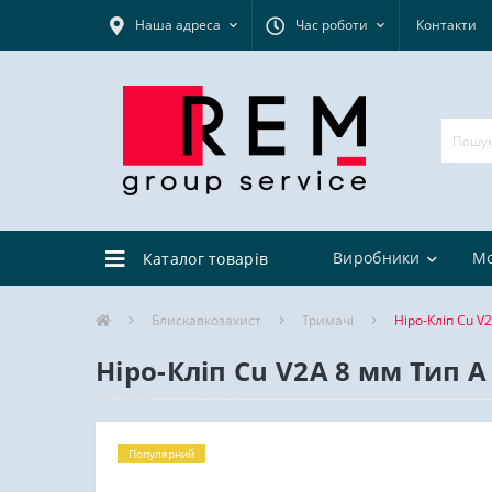
Наша адреса
Час роботи
Контакти
Виробники
М
Каталог товарів
Блискавкозахист
Тримачі
Ніро-Кліп Cu V
Ніро-Кліп Cu V2A 8 мм Тип А
Популярний