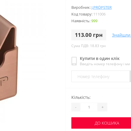
Виробник:
J.PRÖPSTER
Код товару:
111006
Наявність:
999
113.00 грн
Знайшли
Сума ПДВ: 18.83 грн
Купити в один клік
Введіть номер телефону і м
Кількість:
-
+
ДО КОШИКА