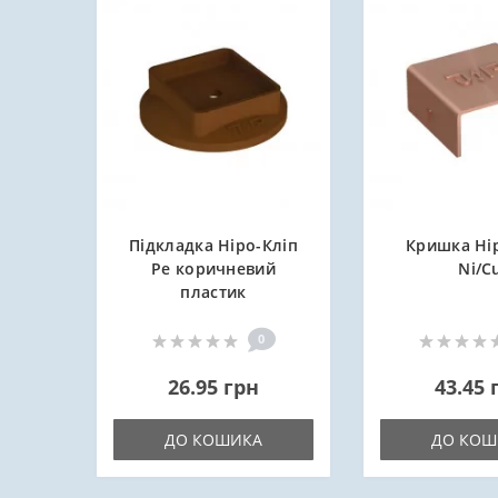
Підкладка Ніро-Кліп
Кришка Ні
Ре коричневий
Ni/C
пластик
0
26.95 грн
43.45 
ДО КОШИКА
ДО КОШ