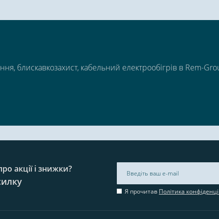
ння, блискавкозахист, кабельний електрообігрів в Rem-Gro
ро акції і знижки?
силку
Я прочитав
Політика конфіденці