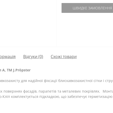
ШВИДКЕ ЗАМОВЛЕННЯ
ормація
Відгуки (0)
Схожі товари
 А, ТМ J.Pröpster
козахисту для надійної фіксації блискавкозахистної сітки і стру
их поверхнях фасадів, парапетів та металевих покрівлях. Монт
о-Кліп комплектується підкладкою, що забезпечує герметизацію