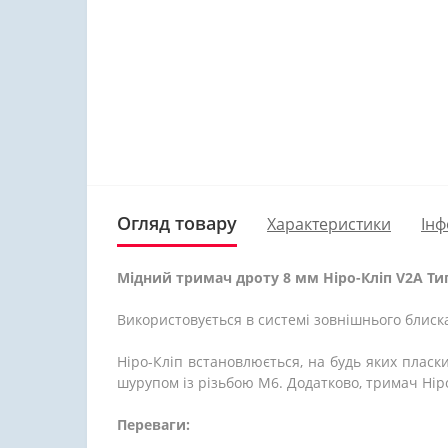
Огляд товару
Характеристики
Інф
Мідний тримач дроту
8 мм
Ніро-Кліп V2A Тип
Використовується в системі зовнішнього блискав
Ніро-Кліп встановлюється, на будь яких пласк
шурупом із різьбою М6. Додатково, тримач Нір
Переваги: