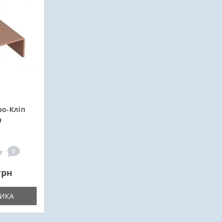
ро-Кліп
u
0
грн
ИКА