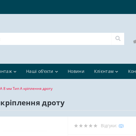
онтаж
Наші об'єкти
Новини
Клієнтам
Кон
2A 8 мм Тип А кріплення дроту
 кріплення дроту
Відгуки:
(0)