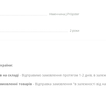
Німеччина J.Pröpster
2 роки
країни:
в на складі
- Відправимо замовлення протягом 1-2 днів, в залежн
амовленні товарів
- Відправка замовлення "в залежності від н