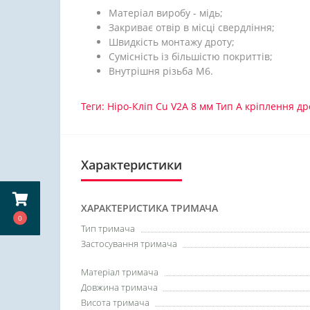
Матеріал виробу - мідь;
Закриває отвір в місці свердління;
Швидкість монтажу дроту;
Сумісність із більшістю покриттів;
Внутрішня різьба М6.
Теги:
Ніро-Кліп Cu V2A 8 мм Тип А кріплення др
Характеристики
ХАРАКТЕРИСТИКА ТРИМАЧА
0
Тип тримача
Застосування тримача
Матеріал тримача
Довжина тримача
Висота тримача