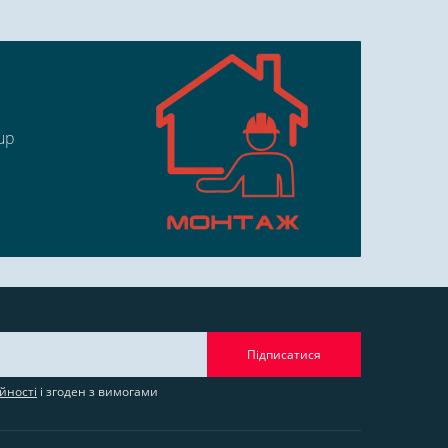
up
Підписатися
йності
і згоден з вимогами