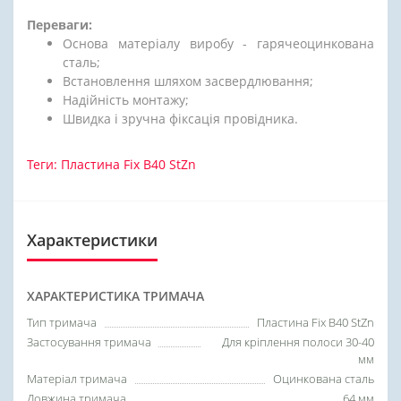
Переваги:
Основа матеріалу виробу - гарячеоцинкована
сталь;
Встановлення шляхом засвердлювання;
Надійність монтажу;
Швидка і зручна фіксація провідника.
Теги:
Пластина Fix B40 StZn
Характеристики
ХАРАКТЕРИСТИКА ТРИМАЧА
Тип тримача
Пластина Fix B40 StZn
Застосування тримача
Для кріплення полоси 30-40
мм
Матеріал тримача
Оцинкована сталь
Довжина тримача
64 мм