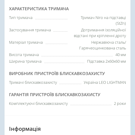
ХАРАКТЕРИСТИКА ТРИМАЧА
Тип тримача
Тримач Niro на підставці
(StZn)
Застосування тримача
Дотримання ізоляційної
відстані при кріпленні дроту
Матеріал тримача
Нержавіюча сталь/
Гарячеоцинкована сталь
Висота тримача
40 мм
Ширина тримача
Підставка 2х60х60 мм
ВИРОБНИК ПРИСТРОЇВ БЛИСКАВКОЗАХИСТУ
Тримачі блискавкозахисту
Україна LEO LIGHTMAN
ГАРАНТІЯ ПРИСТРОЇВ БЛИСКАВКОЗАХИСТУ
Комплектуючі блискавкозахисту
2 роки
Інформація