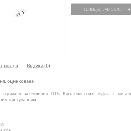
ШВИДКЕ ЗАМОВЛЕННЯ
ормація
Відгуки (0)
ння, оцинкована
 стрижнів заземлення D16. Виготовляється муфта з метал
чним цинкуванням.
ем;
в D16.