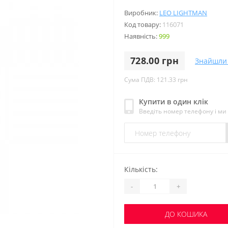
Виробник:
LEO LIGHTMAN
Код товару:
116071
Наявність:
999
728.00 грн
Знайшли
Сума ПДВ: 121.33 грн
Купити в один клік
Введіть номер телефону і м
Кількість:
-
+
ДО КОШИКА