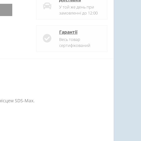
У той же день при
замовленні до 12:00
Гарантії
Весь товар
сертифікований
місцем SDS-Max.