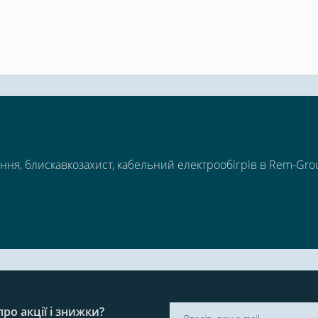
ння, блискавкозахист, кабельний електрообігрів в Rem-Gro
ро акції і знижки?