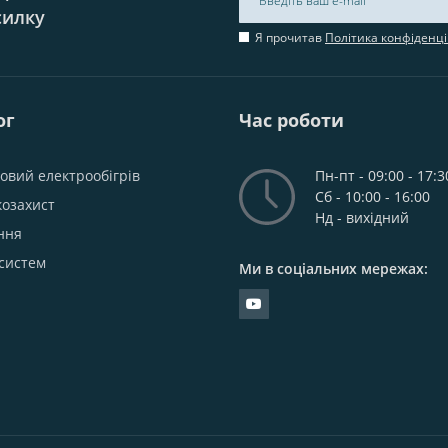
силку
Я прочитав
Політика конфіденці
ог
Час роботи
овий електрообігрів
Пн-пт - 09:00 - 17:3
Сб - 10:00 - 16:00
козахист
Нд - вихідний
ння
систем
Ми в соціальних мережах: