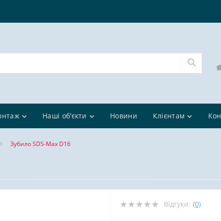
онтаж
Наші об'єкти
Новини
Клієнтам
Кон
Зубило SDS-Max D16
Відгуки:
(0)