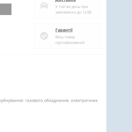
У той же день при
замовленні до 12:00
Гарантії
Весь товар
сертифікований
 руйнування: газового обладнання, електричних