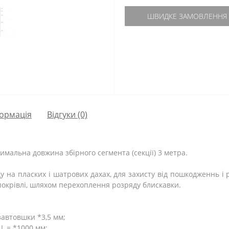
ШВИДКЕ ЗАМОВЛЕННЯ
ормація
Відгуки (0)
симальна довжина збірного сегмента (секції) 3 метра.
ду на пласких і шатрових дахах, для захисту від пошкодженнь і
покрівлі, шляхом перехоплення розряду блискавки.
завтовшки *3,5 мм;
L = *1000 мм;