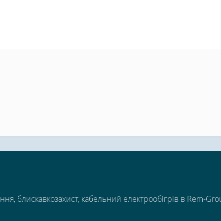
ння, блискавкозахист, кабельний електрообігрів в Rem-Gro