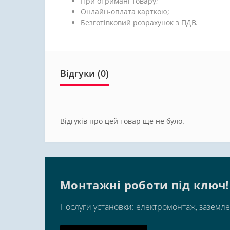
При отримані товару;
Онлайн-оплата карткою;
Безготівковий розрахунок з ПДВ.
Відгуки (0)
Відгуків про цей товар ще не було.
Монтажні роботи під ключ!
Послуги установки: електромонтаж, заземле