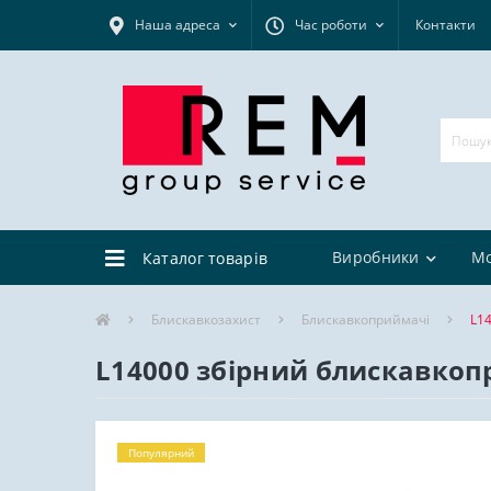
Наша адреса
Час роботи
Контакти
Виробники
М
Каталог товарів
Блискавкозахист
Блискавкоприймачі
L1
L14000 збірний блискавко
Популярний