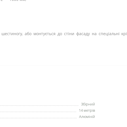
шестиногу, або монтується до стіни фасаду на спеціальні кр
Збірний
14 метрів
Алюміній