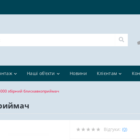
онтаж
Наші об'єкти
Новини
Клієнтам
Кон
4000 збірний блискавкоприймач
приймач
Відгуки:
(0)