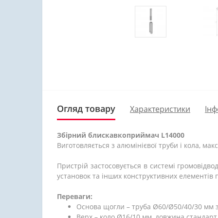
Огляд товару
Характеристики
Інф
Збірний блискавкоприймач L14000
Виготовляється з алюмінієвої труби і кола, мак
Пристрій застосовується в системі громовідво
установок та інших конструктивних елементів 
Переваги:
Основа щогли – труба Ø60/Ø50/40/30 мм 
Верх – коло Ø16/10 мм, довжина стандарт 