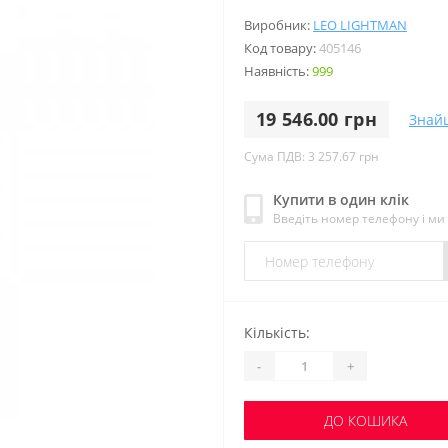
Виробник:
LEO LIGHTMAN
Код товару:
405146
Наявність:
999
19 546.00 грн
Знай
Сума ПДВ: 3 257.67 грн
Купити в один клік
Введіть номер телефону і м
Кількість:
-
+
ДО КОШИКА