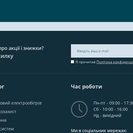
ро акції і знижки?
силку
Я прочитав
Політика конфіденці
ог
Час роботи
овий електрообігрів
Пн-пт - 09:00 - 17:3
Сб - 10:00 - 16:00
козахист
Нд - вихідний
ння
систем
Ми в соціальних мережах: