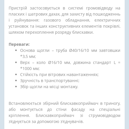
Пристрій застосовується в системі громовідводу на
пласких і шатрових дахах, для захисту від пошкодженнь
і руйнування: газового обладнання, електричних
установок та інших конструктивних елементів покрівлі,
шляхом перехоплення розряду блискавки.
Переваги:
Основа щогли – труба Ø40/16/10 мм завтовшки
*3,5 мм;
Верх – коло Ø16/10 мм, довжина стандарт L =
*1000 мм;
Стійкість при вітрових навантаженнях;
Зручність в транспортуванні;
Збір щогли на місці монтажу.
Встановлюється збірний блискавкоприймач в триногу,
або монтується до стіни фасаду на спеціальні
кріплення. Блискавкоприймач зі струмовідводом
з’єднується за допомогою з'єднувачів.