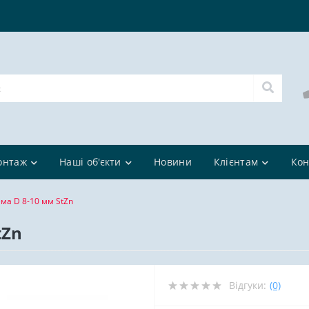
онтаж
Наші об'єкти
Новини
Клієнтам
Кон
ма D 8-10 мм StZn
tZn
Відгуки:
(0)