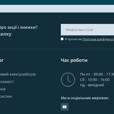
ро акції і знижки?
силку
Я прочитав
Політика конфіденці
ог
Час роботи
овий електрообігрів
Пн-пт - 09:00 - 17:3
Сб - 10:00 - 16:00
козахист
Нд - вихідний
ння
систем
Ми в соціальних мережах: