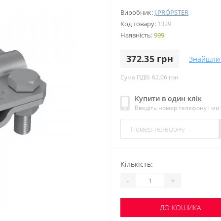
Виробник:
J.PRÖPSTER
Код товару:
1329
Наявність:
999
372.35 грн
Знайшли
Сума ПДВ: 62.06 грн
Купити в один клік
Введіть номер телефону і м
Кількість:
-
+
ДО КОШИКА