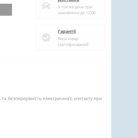
У той же день при
замовленні до 12:00
Гарантії
Весь товар
сертифікований
ть та безперервність електричного контакту при