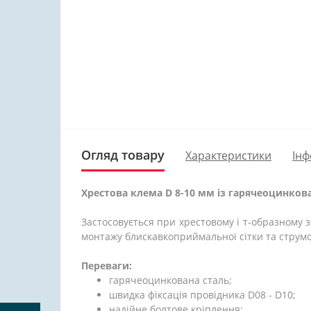
Огляд товару
Характеристики
Інф
Хрестова клема D 8-10 мм із гарячеоцинкован
Застосовується при хрестовому і т-образному з
монтажу блискавкоприймальної сітки та струмо
Переваги:
гарячеоцинкована сталь;
швидка фіксація провідника D08 - D10;
надійне болтове кріплення;