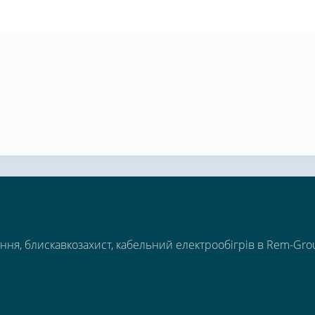
ння, блискавкозахист, кабельний електрообігрів в Rem-Gro