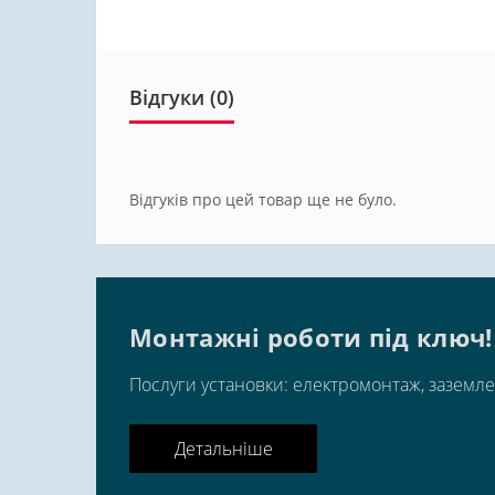
Відгуки (0)
Відгуків про цей товар ще не було.
Монтажні роботи під ключ!
Послуги установки: електромонтаж, заземле
Детальніше