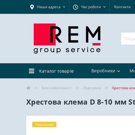
Наша адреса
Час роботи
Контакти
Виробники
М
Каталог товарів
Блискавкозахист
З'єднувачі
Хрестова кле
Хрестова клема D 8-10 мм S
Популярний