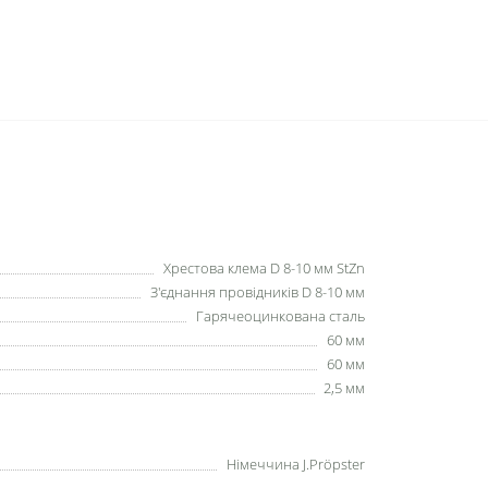
Хрестова клема D 8-10 мм StZn
З'єднання провідників D 8-10 мм
Гарячеоцинкована сталь
60 мм
60 мм
2,5 мм
Німеччина J.Pröpster