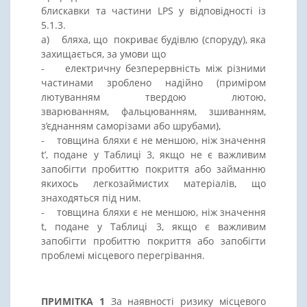
блискавки та частини LPS у відповідності із
5.1.3.
a) бляха, що покриває будівлю (споруду), яка
захищається, за умови що
- електричну безперервність між різними
частинами зроблено надійно (приміром
лютуванням твердою лютою,
зварюванням, фальцюванням, зшиванням,
з’єднанням саморізами або шрубами),
- товщина бляхи є не меншою, ніж значення
t’, подане у Таблиці 3, якщо не є важливим
запобігти пробиттю покриття або займанню
якихось легкозаймистих матеріалів, що
знаходяться під ним.
- товщина бляхи є не меншою, ніж значення
t, подане у Таблиці 3, якщо є важливим
запобігти пробиттю покриття або запобігти
проблемі місцевого перегрівання.
ПРИМІТКА 1
За наявності ризику місцевого