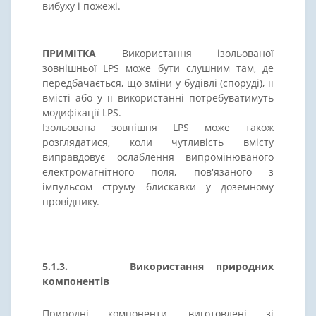
вибуху і пожежі.
ПРИМІТКА
Використання ізольованої
зовнішньої LPS може бути слушним там, де
передбачається, що зміни у будівлі (споруді), її
вмісті або у її використанні потребуватимуть
модифікації LPS.
Ізольована зовнішня LPS може також
розглядатися, коли чутливість вмісту
виправдовує ослаблення випромінюваного
електромагнітного поля, пов'язаного з
імпульсом струму блискавки у доземному
провіднику.
5.1.3. Використання природних
компонентів
Природні компоненти, виготовлені зі