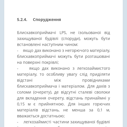
5.2.4. Спорудження
Блискавкоприймачі LPS, не ізольованої від
захищуваної будівлі (споруди), можуть бути
встановлені наступним чином:
- якщо дах виконано з негорючого матеріалу,
блискавкоприймачі можуть бути розташовані
на поверхні покрівлі;
- якщо дах виконано з легкозаймистого
матеріалу, то особливу увагу слід приділяти
відстані між провідниками
блискавкоприймача і матеріалом. Для дахів з
соломи (очерету), де відсутні сталеві сволоки
для вкладення очерету, відстань принаймні у
0,15 м є прийнятною. Для інших горючих
матеріалів відстань, не менша за 0,1 м,
вважається достатньою;
- легкозаймисті частини захищуваної будівлі