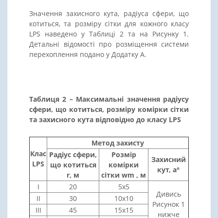
Значення захисного кута, радіуса сфери, що
котиться, та розміру сітки для кожного класу
LPS наведено у Таблиці 2 та на Рисунку 1.
Детальні відомості про розміщення системи
перехоплення подано у Додатку А.
Таблиця 2 – Максимальні значення радіусу
сфери, що котиться, розміру комірки сітки
та захисного кута відповідно до класу LPS
Метод захисту
Клас
Радіус сфери,
Розмір
Захисний
LPS
що котиться
комірки
кут, а°
r, м
сітки wm , м
I
20
5х5
Дивись
II
30
10х10
Рисунок 1
III
45
15х15
нижче