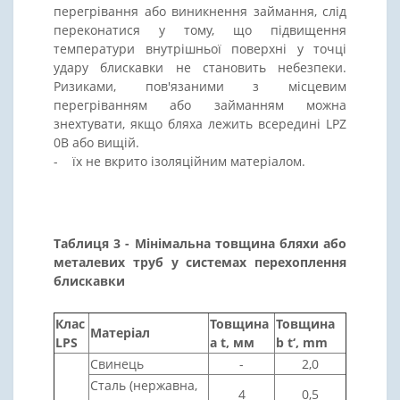
перегрівання або виникнення займання, слід
переконатися у тому, що підвищення
температури внутрішньої поверхні у точці
удару блискавки не становить небезпеки.
Ризиками, пов'язаними з місцевим
перегріванням або займанням можна
знехтувати, якщо бляха лежить всередині LPZ
0B або вищій.
- їх не вкрито ізоляційним матеріалом.
Таблиця 3 - Мінімальна товщина бляхи або
металевих труб у системах перехоплення
блискавки
Клас
Товщина
Товщина
Матеріал
LPS
a t, мм
b t‘, mm
Свинець
-
2,0
Сталь (нержавна,
4
0,5