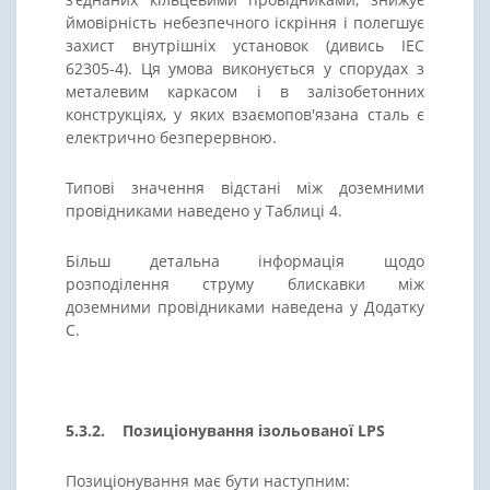
ймовірність небезпечного іскріння і полегшує
захист внутрішніх установок (дивись IEC
62305-4). Ця умова виконується у спорудах з
металевим каркасом і в залізобетонних
конструкціях, у яких взаємопов'язана сталь є
електрично безперервною.
Типові значення відстані між доземними
провідниками наведено у Таблиці 4.
Більш детальна інформація щодо
розподілення струму блискавки між
доземними провідниками наведена у Додатку
C.
5.3.2. Позиціонування ізольованої LPS
Позиціонування має бути наступним: