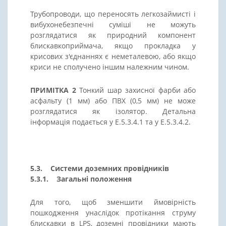
Трубопроводи, що переносять легкозаймисті і
вибухонебезпечні суміші не можуть
розглядатися як природний компонент
блискавкоприймача, якщо прокладка у
крисових з'єднаннях є неметалевою, або якщо
криси не сполучено іншим належним чином.
ПРИМІТКА 2
Тонкий шар захисної фарби або
асфальту (1 мм) або ПВХ (0,5 мм) не може
розглядатися як ізолятор. Детальна
інформація подається у E.5.3.4.1 та у E.5.3.4.2.
5.3. Системи доземних провідників
5.3.1. Загальні положення
Для того, щоб зменшити ймовірність
пошкодження унаслідок протікання струму
блискавки в LPS, доземні провідники мають