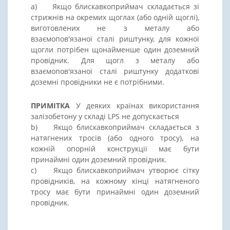
a) Якщо блискавкоприймач складається зі
стрижнів на окремих щоглах (або одній щоглі),
виготовлених не з металу або
взаємопов'язаної сталі риштунку, для кожної
щогли потрібен щонайменше один доземний
провідник. Для щогл з металу або
взаємопов'язаної сталі риштунку додаткові
доземні провідники не є потрібними.
ПРИМІТКА
У деяких країнах використання
залізобетону у складі LPS не допускається
b) Якщо блискавкоприймач складається з
натягнених тросів (або одного тросу), на
кожній опорній конструкції має бути
принаймні один доземний провідник.
c) Якщо блискавкоприймач утворює сітку
провідників, на кожному кінці натягненого
тросу має бути принаймні один доземний
провідник.