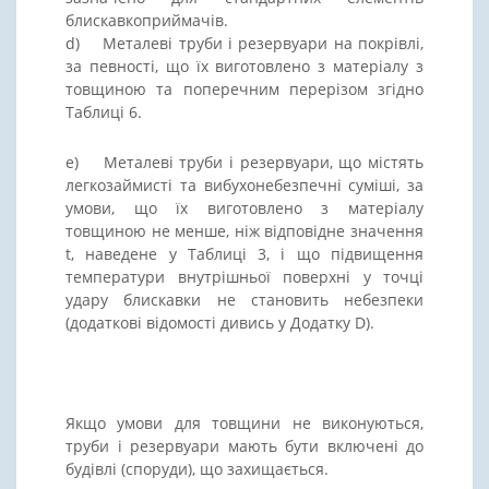
блискавкоприймачів.
d) Металеві труби і резервуари на покрівлі,
за певності, що їх виготовлено з матеріалу з
товщиною та поперечним перерізом згідно
Таблиці 6.
e) Металеві труби і резервуари, що містять
легкозаймисті та вибухонебезпечні суміші, за
умови, що їх виготовлено з матеріалу
товщиною не менше, ніж відповідне значення
t, наведене у Таблиці 3, і що підвищення
температури внутрішньої поверхні у точці
удару блискавки не становить небезпеки
(додаткові відомості дивись у Додатку D).
Якщо умови для товщини не виконуються,
труби і резервуари мають бути включені до
будівлі (споруди), що захищається.