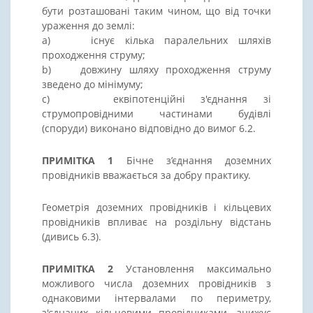
бути розташовані таким чином, що від точки
ураження до землі:
a) існує кілька паралельних шляхів
проходження струму;
b) довжину шляху проходження струму
зведено до мінімуму;
c) еквіпотенційні з'єднання зі
струмопровідними частинами будівлі
(споруди) виконано відповідно до вимог 6.2.
ПРИМІТКА 1
Бічне з’єднання доземних
провідників вважається за добру практику.
Геометрія доземних провідників і кільцевих
провідників впливає на роздільну відстань
(дивись 6.3).
ПРИМІТКА 2
Установлення максимально
можливого числа доземних провідників з
однаковими інтервалами по периметру,
з'єднаних кільцевими провідниками, знижує