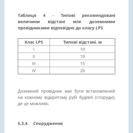
Таблиця 4 - Типові рекомендовані
величини відстані між доземними
провідниками відповідно до класу LPS
Клас LPS
Типові відстані, м
I
10
II
10
III
15
IV
20
Доземний провідник має бути встановлений
на кожному відкритому рубі будівлі (споруди),
де це можливо.
5.3.4. Спорудження