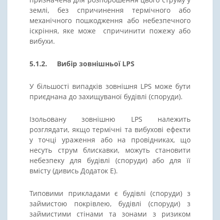
землі, без спричинення термічного або
механічного пошкодження або небезпечного
іскріння, яке може спричинити пожежу або
вибухи.
5.1.2. Вибір зовнішньої LPS
У більшості випадків зовнішня LPS може бути
приєднана до захищуваної будівлі (споруди).
Ізольовану зовнішню LPS належить
розглядати, якщо термічні та вибухові ефекти
у точці ураження або на провідниках, що
несуть струм блискавки, можуть становити
небезпеку для будівлі (споруди) або для її
вмісту (дивись Додаток Е).
Типовими прикладами є будівлі (споруди) з
займистою покрівлею, будівлі (споруди) з
займистими стінами та зонами з ризиком