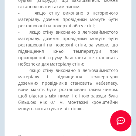
будівлі (споруди), що захищається, можна
встановлювати таким чином:
- якщо стіну виконано з негорючого
матеріалу, доземні провідники можуть бути
розташовані на поверхні або у стіні;
- якщо стіну виконано з легкозаймистого
матеріалу, доземні провідники можуть бути
розташовані на поверхні стіни, за умови, що
підвищення їхньої температури при
проходженні струму блискавки не становить
небезпеки для матеріалу стіни;
- якщо стіну виконано з легкозаймистого
матеріалу і підвищення температури
доземних провідників становить небезпеку,
вони мають бути розташовані таким чином,
щоб відстань між ними і стіною завжди була
більшою ніж 0,1 м. Монтажні кронштейни
можуть контактувати зі стіною.