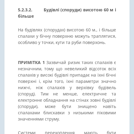
5.2.3.2. Будівлі (споруди) висотою 60 м і
більше
На будівлях (спорудах) висотою 60 м., і більше
спалахи у бічну поверхню можуть траплятися,
особливо у точки, кути та руби поверхонь.
ПРИМІТКА 1
Зазвичай ризик таких спалахів є
незначним, тому що невеликий відсоток всіх
спалахів у високі будівлі припадає на їхні бічні
поверхні і, крім того, їхні параметри значно
нижчі, ніж спалахів у верхівку будівель
(споруд). Тим не менше, електричне та
електронне обладнання на стінах зовні будівлі
(споруди), може бути знищено навіть
спалахами блискавки з низькими піковими
значеннями струму.
Системи перехоплення мають бути