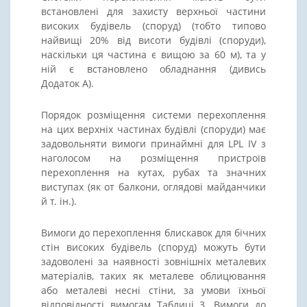
встановлені для захисту верхньої частини
високих будівель (споруд) (тобто типово
найвищі 20% від висоти будівлі (споруди),
наскільки ця частина є вищою за 60 м), та у
ній є встановлено обладнання (дивись
Додаток А).
Порядок розміщення системи перехоплення
на цих верхніх частинах будівлі (споруди) має
задовольняти вимоги принаймні для LPL IV з
наголосом на розміщення пристроїв
перехоплення на кутах, рубах та значних
виступах (як от балкони, оглядові майданчики
й т. ін.).
Вимоги до перехоплення блискавок для бічних
стін високих будівель (споруд) можуть бути
задоволені за наявності зовнішніх металевих
матеріалів, таких як металеве облицювання
або металеві несні стіни, за умови їхньої
відповідності вимогам Таблиці 3. Вимоги до