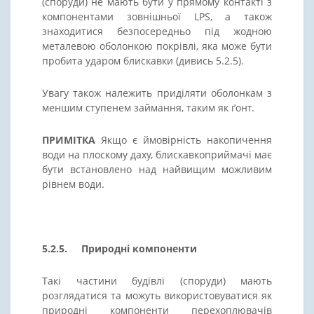
(споруди) не мають бути у прямому контакті з
компонентами зовнішньої LPS, а також
знаходитися безпосередньо під жодною
металевою оболонкою покрівлі, яка може бути
пробита ударом блискавки (дивись 5.2.5).
Увагу також належить приділяти оболонкам з
меншим ступенем займання, таким як ґонт.
ПРИМІТКА
Якщо є ймовірність накопичення
води на плоскому даху, блискавкоприймачі має
бути встановлено над найвищим можливим
рівнем води.
5.2.5. Природні компоненти
Такі частини будівлі (споруди) мають
розглядатися та можуть використовуватися як
природні компоненти перехоплювачів