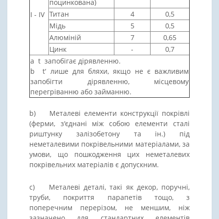
поцинкована)
Титан
4
0,5
I - IV
Мідь
5
0,5
Алюміній
7
0,65
Цинк
-
0,7
a t запобігає дірявленню.
b t‘ лише для бляхи, якщо не є важливим
запобігти дірявленню, місцевому
перегріванню або займанню.
b) Металеві елементи конструкції покрівлі
(ферми, з'єднані між собою елементи сталі
риштунку залізобетону та ін.) під
неметалевими покрівельними матеріалами, за
умови, що пошкодження цих неметалевих
покрівельних матеріалів є допускним.
c) Металеві деталі, такі як декор, поручні,
труби, покриття парапетів тощо, з
поперечним перерізом, не меншим, ніж
зазначено для стандартних елементів