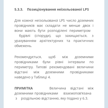
5.3.3. Позиціонування неізольованої LPS
Для кожної неізольованої LPS число доземних
провідників має складати не менше двох і
вони мають бути розподілені периметром
будівлі (споруди), що захищається, з
урахуванням архітектурних та практичних
обмежень.
Рекомендується, щоб між доземними
провідниками були рівні інтервали по
периметру. Типові рекомендовані величини
відстані між доземними провідниками
наведено у Таблиці 4.
ПРИМІТКА
Величина відстані між
доземними провідниками взаємопов'язана
з роздільною відстанню, яку подано у 6.3.