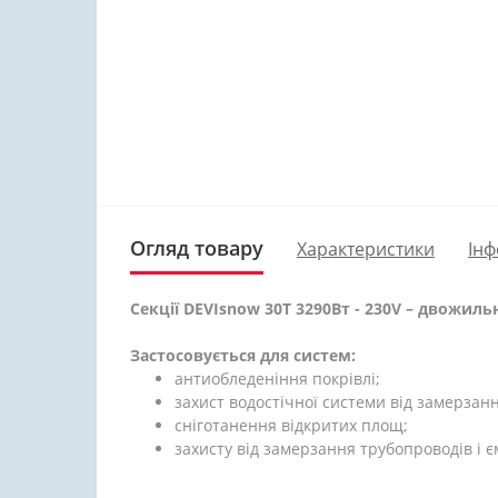
Огляд товару
Характеристики
Інф
Секції DEVIsnow 30T 3290Вт - 230V – двожил
Застосовується для систем:
антиобледеніння покрівлі;
захист водостічної системи від замерзанн
сніготанення відкритих площ;
захисту від замерзання трубопроводів і є