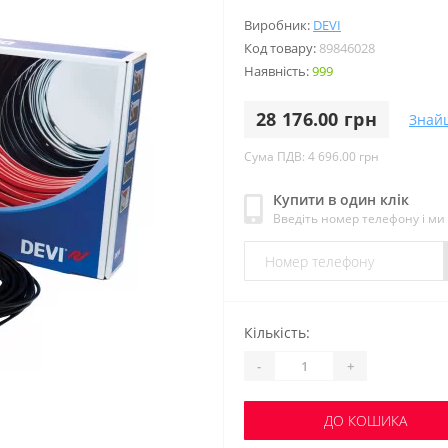
Виробник:
DEVI
Код товару:
89846028
Наявність:
999
28 176.00 грн
Знай
Сума ПДВ: 4 696.00 грн
Купити в один клік
Введіть номер телефону і м
Кількість:
-
+
ДО КОШИКА