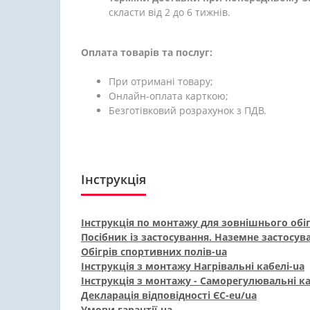
скласти від 2 до 6 тижнів.
Оплата товарів та послуг:
При отримані товару;
Онлайн-оплата карткою;
Безготівковий розрахунок з ПДВ.
Інструкція
Інструкція по монтажу для зовнішнього обіг
Посібник із застосування. Наземне застосува
Обігрів спортивних полів-ua
Інструкція з монтажу Нагрівальні кабелі-ua
Інструкція з монтажу - Саморегулювальні ка
Декларація відповідності ЄС-eu/ua
Умови гарантії-ua