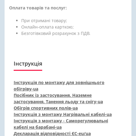
Оплата товарів та послуг:
При отримані товару;
Онлайн-оплата карткою;
Безготівковий розрахунок з ПДВ.
Інструкція
Інструкція по монтажу для зовнішнього
обігріву-ua
Посібник із застосування. Наземне
застосування. Танення льоду та снігу-ua
Обігрів спортивних полів-ua
Інструкція з монтажу Нагрівальні кабелі-ua
Інструкція з монтажу - Саморегулювальні
кабелі на барабані-ua
Декларація відповідності ЄС-eu/ua