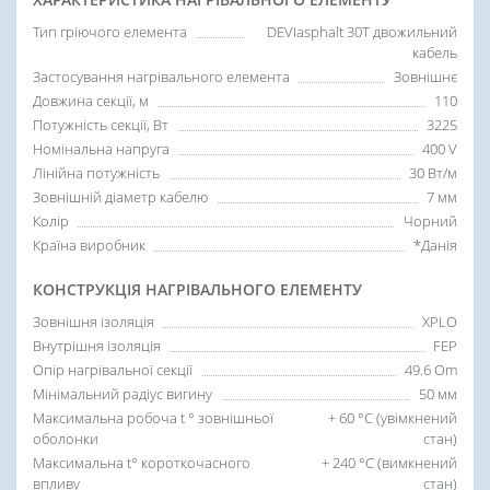
Тип гріючого елемента
DEVIasphalt 30T двожильний
кабель
Застосування нагрівального елемента
Зовнішнє
Довжина секції, м
110
Потужність секції, Вт
3225
Номінальна напруга
400 V
Лінійна потужність
30 Вт/м
Зовнішній діаметр кабелю
7 мм
Колір
Чорний
Країна виробник
*Данія
КОНСТРУКЦІЯ НАГРІВАЛЬНОГО ЕЛЕМЕНТУ
Зовнішня ізоляція
XPLO
Внутрішня ізоляція
FEP
Опір нагрівальної секції
49.6 Om
Мінімальний радіус вигину
50 мм
Максимальна робоча t ° зовнішньої
+ 60 °C (увімкнений
оболонки
стан)
Максимальна t° короткочасного
+ 240 °C (вимкнений
впливу
стан)