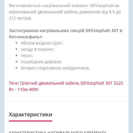
Виготовляється нагрівальний елемент DEVIasphalt як
екранований двожильний кабель довжиною від 8.5 до
215 метрів.
Застосування нагрівальних секцій DEVIasphalt 30T в
бетоноасфальт:
обігрів вхідних груп;
заїзду в паркінг;
терас;
пішохідних доріжок;
бігових спортивних майданчиків.
Теги:
Гріючий двожильний кабель DEVIasphalt 30T 3225
Вт - 110м 400V
Характеристики
ХАРАКТЕРИСТИКА НАГРІВАЛЬНОГО ЕЛЕМЕНТУ