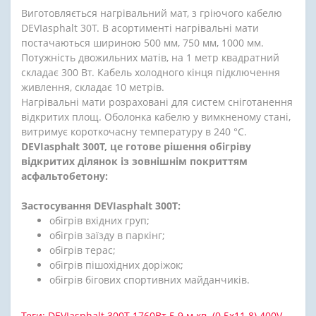
Виготовляється нагрівальний мат, з гріючого кабелю
DEVIasphalt 30Т. В асортименті нагрівальні мати
постачаються шириною 500 мм, 750 мм, 1000 мм.
Потужність двожильних матів, на 1 метр квадратний
складає 300 Вт. Кабель холодного кінця підключення
живлення, складає 10 метрів.
Нагрівальні мати розраховані для систем сніготанення
відкритих площ. Оболонка кабелю у вимкненому стані,
витримує короткочасну температуру в 240 °C.
DEVIasphalt 300T, це готове рішення обігріву
відкритих ділянок із зовнішнім покриттям
асфальтобетону:
Застосування
DEVIasphalt 300T
:
обігрів вхідних груп;
обігрів заїзду в паркінг;
обігрів терас;
обігрів пішохідних доріжок;
обігрів бігових спортивних майданчиків.
Теги:
DEVIasphalt 300T 1760Вт 5.9 м.кв. (0.5х11.8) 400V