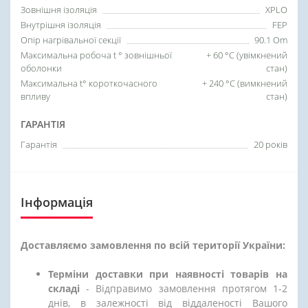
Зовнішня ізоляція
XPLO
Внутрішня ізоляція
FEP
Опір нагрівальної секції
90.1 Om
Максимальна робоча t ° зовнішньої
+ 60 °C (увімкнений
оболонки
стан)
Максимальна t° короткочасного
+ 240 °C (вимкнений
впливу
стан)
ГАРАНТІЯ
Гарантія
20 років
Інформація
Доставляємо замовлення по всій території України:
Терміни доставки при наявності товарів на
складі
- Відправимо замовлення протягом 1-2
днів, в залежності від віддаленості Вашого