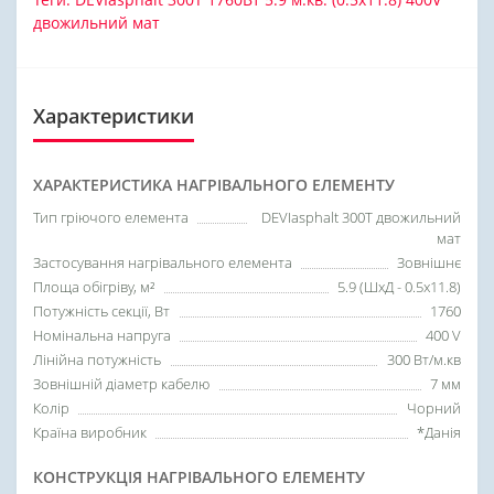
двожильний мат
Характеристики
ХАРАКТЕРИСТИКА НАГРІВАЛЬНОГО ЕЛЕМЕНТУ
Тип гріючого елемента
DEVIasphalt 300T двожильний
мат
Застосування нагрівального елемента
Зовнішнє
Площа обігріву, м²
5.9 (ШхД - 0.5х11.8)
Потужність секції, Вт
1760
Номінальна напруга
400 V
Лінійна потужність
300 Вт/м.кв
Зовнішній діаметр кабелю
7 мм
Колір
Чорний
Країна виробник
*Данія
КОНСТРУКЦІЯ НАГРІВАЛЬНОГО ЕЛЕМЕНТУ