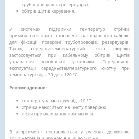
трубопроводах та резервуарах;
обігрів щитів керування.
У системах підтримки температур стрічка
приміняється при встановленні нагрівального кабелю
для фіксації поверхні трубопроводів, резервуарів.
Також, середньотемпературний скотч широко
застосовується при кабельному обігріві щитів
управління зовнішньої установки. Середовище
експлуатації середньотемпературного скотчу при
температурі від – 30 до + 120 °С.
Рекомендовано:
температура монтажу від +10 °С
стрічка наноситься на чисту поверхню;
після приклеювання притиснути.
В асортименті поставляється у рулонах довжиною
10,50 метрів із шириною від 50 до 100 мм.