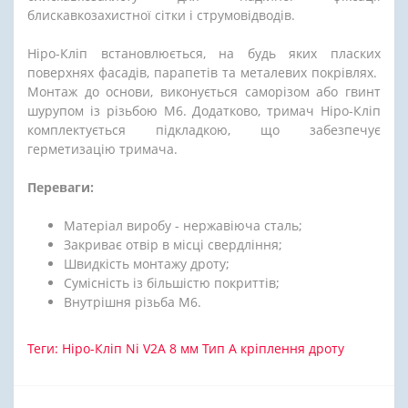
блискавкозахистної сітки і струмовідводів.
Ніро-Кліп встановлюється, на будь яких пласких
поверхнях фасадів, парапетів та металевих покрівлях.
Монтаж до основи, виконується саморізом або гвинт
шурупом із різьбою М6. Додатково, тримач Ніро-Кліп
комплектується підкладкою, що забезпечує
герметизацію тримача.
Переваги:
Матеріал виробу - нержавіюча сталь;
Закриває отвір в місці свердління;
Швидкість монтажу дроту;
Сумісність із більшістю покриттів;
Внутрішня різьба М6.
Теги:
Ніро-Кліп Ni V2A 8 мм Тип А кріплення дроту