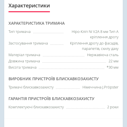
Характеристики
ХАРАКТЕРИСТИКА ТРИМАЧА
Тип тримача
Ніро-Кліп Ni V2A 8 мм Тип А
кріплення дроту
Застосування тримача
Кріплення дроту до фасадів,
парапетів, схилу даху
Матеріал тримача
Нержавіюча сталь
Довжина тримача
22 мм
Висота тримача
*30 мм
ВИРОБНИК ПРИСТРОЇВ БЛИСКАВКОЗАХИСТУ
Тримачі блискавкозахисту
Німеччина J.Pröpster
ГАРАНТІЯ ПРИСТРОЇВ БЛИСКАВКОЗАХИСТУ
Комплектуючі блискавкозахисту
2 роки