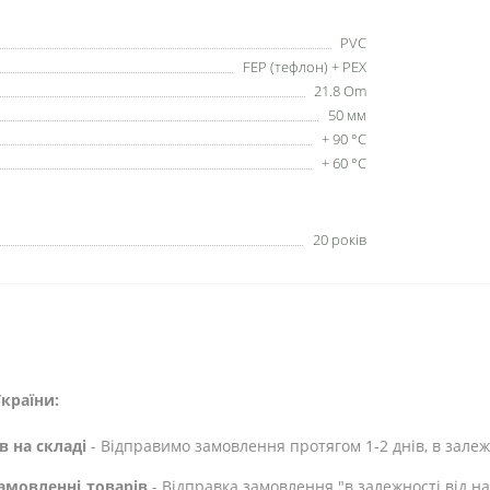
PVC
FEP (тефлон) + PEX
21.8 Om
50 мм
+ 90 °C
+ 60 °C
20 років
країни:
в на складі
- Відправимо замовлення протягом 1-2 днів, в залежн
амовленні товарів
- Відправка замовлення "в залежності від н