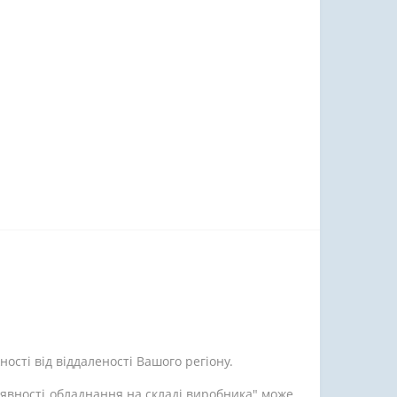
ості від віддаленості Вашого регіону.
аявності обладнання на складі виробника" може