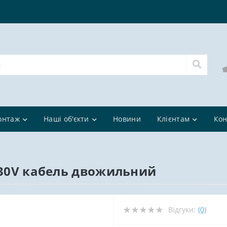
онтаж
Наші об'єкти
Новини
Клієнтам
Кон
й
 230V кабель двожильний
Відгуки:
(0)