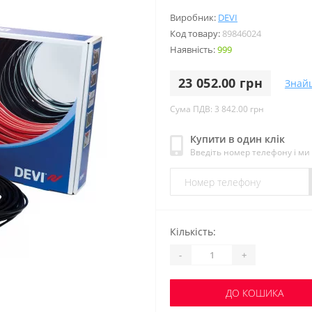
Виробник:
DEVI
Код товару:
89846024
Наявність:
999
23 052.00 грн
Знай
Сума ПДВ: 3 842.00 грн
Купити в один клік
Введіть номер телефону і м
Кількість:
-
+
ДО КОШИКА