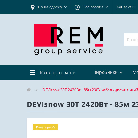
Наша адреса
Час роботи
Контакти
Виробники
М
Каталог товарів
DEVIsnow 30T 2420Вт - 85м 230V кабель двожильни
DEVIsnow 30T 2420Вт - 85м
Популярний