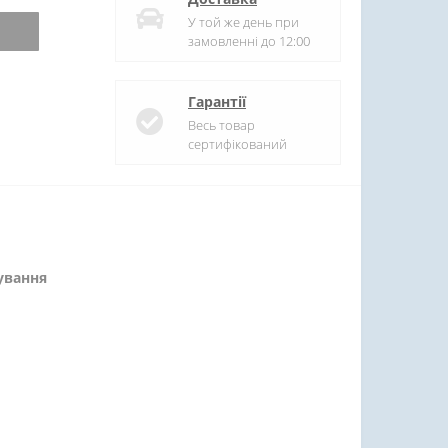
У той же день при
замовленні до 12:00
Гарантії
Весь товар
сертифікований
сування