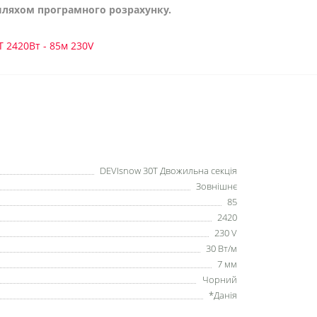
 шляхом програмного розрахунку.
 2420Вт - 85м 230V
DEVIsnow 30T Двожильна секція
Зовнішнє
85
2420
230 V
30 Вт/м
7 мм
Чорний
*Данія