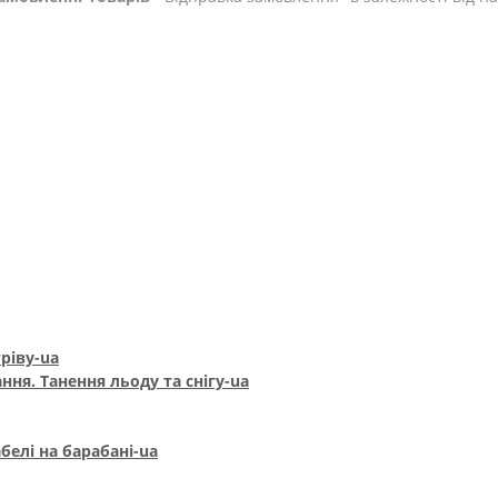
ріву-ua
ння. Танення льоду та снігу-ua
белі на барабані-ua