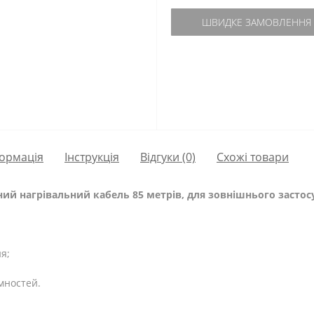
ШВИДКЕ ЗАМОВЛЕННЯ
ормація
Інструкція
Відгуки (0)
Схожі товари
ьний нагрівальний кабель 85 метрів, для зовнішнього засто
я;
мностей.