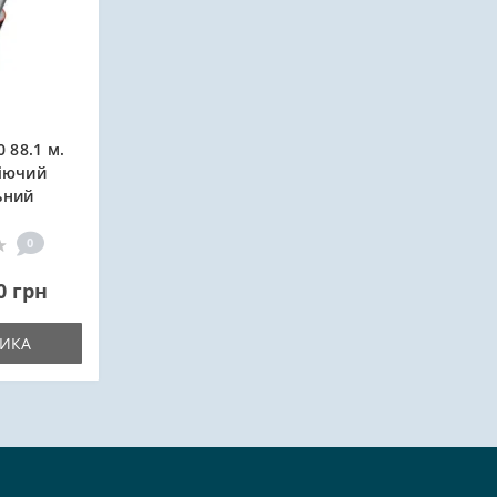
 88.1 м.
ріючий
ьний
0
0 грн
ИКА