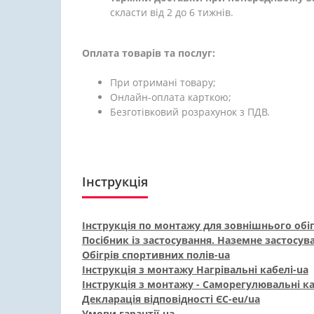
скласти від 2 до 6 тижнів.
Оплата товарів та послуг:
При отримані товару;
Онлайн-оплата карткою;
Безготівковий розрахунок з ПДВ.
Інструкція
Інструкція по монтажу для зовнішнього обіг
Посібник із застосування. Наземне застосува
Обігрів спортивних полів-ua
Інструкція з монтажу Нагрівальні кабелі-ua
Інструкція з монтажу - Саморегулювальні ка
Декларація відповідності ЄС-eu/ua
Умови гарантії-ua