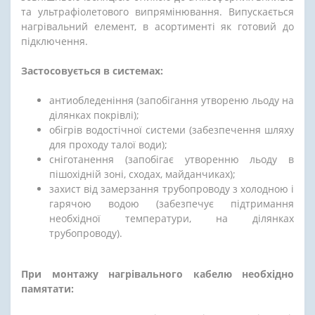
та ультрафіолетового випрямінювання. Випускається
нагрівальний елемент, в асортименті як готовий до
підключення.
Застосовується в системах:
антиобледеніння (запобігання утвореню льоду на
ділянках покрівлі);
обігрів водостічної системи (забезпечення шляху
для проходу талої води);
сніготанення (запобігає утворенню льоду в
пішохідній зоні, сходах, майданчиках);
захист від замерзання трубопроводу з холодною і
гарячою водою (забезпечує підтримання
необхідної температури, на ділянках
трубопроводу).
При монтажу нагрівального кабелю необхідно
памятати: