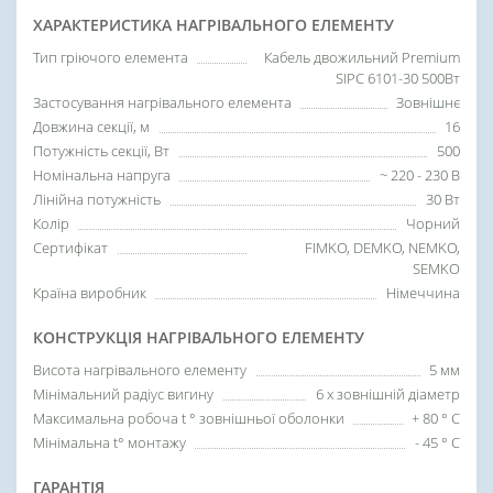
ХАРАКТЕРИСТИКА НАГРІВАЛЬНОГО ЕЛЕМЕНТУ
Тип гріючого елемента
Кабель двожильний Premium
SIPC 6101-30 500Вт
Застосування нагрівального елемента
Зовнішнє
Довжина секції, м
16
Потужність секції, Вт
500
Номінальна напруга
~ 220 - 230 В
Лінійна потужність
30 Вт
Колір
Чорний
Сертифікат
FIMKO, DEMKO, NEMKO,
SEMKO
Країна виробник
Німеччина
КОНСТРУКЦІЯ НАГРІВАЛЬНОГО ЕЛЕМЕНТУ
Висота нагрівального елементу
5 мм
Мінімальний радіус вигину
6 х зовнішній діаметр
Максимальна робоча t ° зовнішньої оболонки
+ 80 ° C
Мінімальна t° монтажу
- 45 ° C
ГАРАНТІЯ