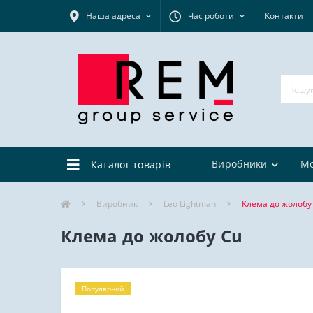
Наша адреса
Час роботи
Контакти
Виробники
М
Каталог товарів
Виробник
Leo Lightman
Клема до жолобу
Клема до жолобу Cu
Популярний