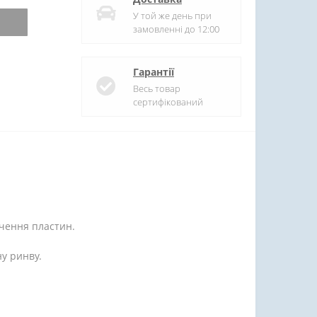
У той же день при
замовленні до 12:00
Гарантії
Весь товар
сертифікований
учення пластин.
ну ринву.