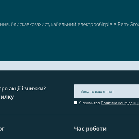
ння, блискавкозахист, кабельний електрообігрів в Rem-Gro
ро акції і знижки?
силку
Я прочитав
Політика конфіденці
ог
Час роботи