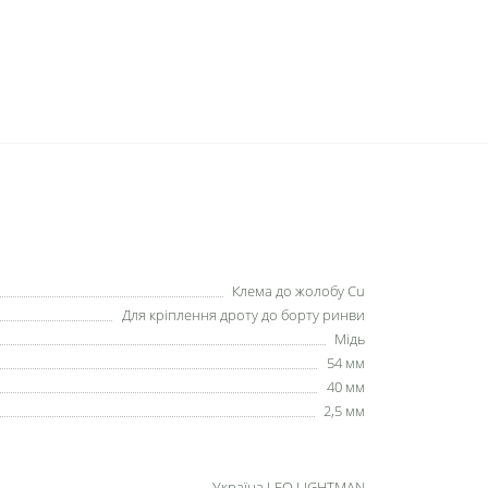
;
Клема до жолобу Cu
Для кріплення дроту до борту ринви
Мідь
54 мм
40 мм
2,5 мм
Україна LEO LIGHTMAN