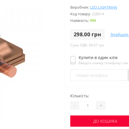
Виробник:
LEO LIGHTMAN
Код товару:
228014
Наявність:
999
298.00 грн
Знайшли
Сума ПДВ: 49.67 грн
Купити в один клік
Введіть номер телефону і м
Кількість:
-
+
ДО КОШИКА