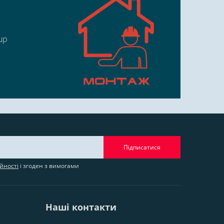
up
Підписатися
йності
і згоден з вимогами
Наші контакти