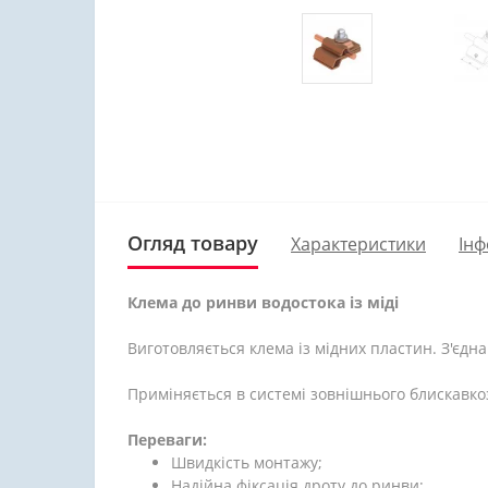
Огляд товару
Характеристики
Інф
Клема до ринви водостока із міді
Виготовляється клема із мідних пластин. З'єд
Приміняється в системі зовнішнього блискавко
Переваги:
Швидкість монтажу;
Надійна фіксація дроту до ринви;