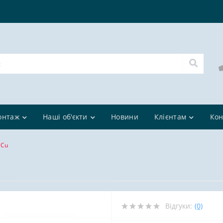
онтаж
Наші об'єкти
Новини
Клієнтам
Кон
 Cu
Відгуки:
(0)