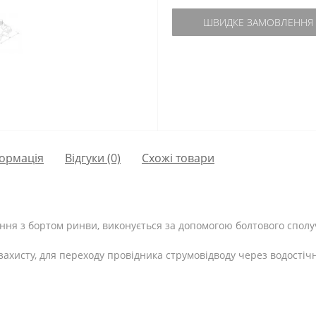
ШВИДКЕ ЗАМОВЛЕННЯ
ормація
Відгуки (0)
Схожі товари
нання з бортом ринви, виконується за допомогою болтового спол
захисту, для переходу провідника струмовідводу через водостіч