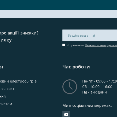
ро акції і знижки?
силку
Я прочитав
Політика конфіденці
ог
Час роботи
овий електрообігрів
Пн-пт - 09:00 - 17:3
Сб - 10:00 - 16:00
козахист
Нд - вихідний
ння
систем
Ми в соціальних мережах: