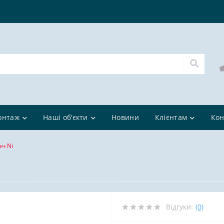
онтаж
Наші об'єкти
Новини
Клієнтам
Кон
ач Ni
Відгуки:
(0)