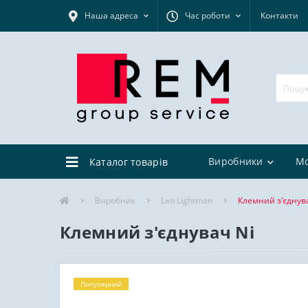
Наша адреса
Час роботи
Контакти
Виробники
М
Каталог товарів
Виробник
Leo Lightman
Клемний з'єднув
Клемний з'єднувач Ni
Популярний