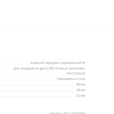
Клемний з'єднувач нержавіючий Ni
Для приєднання дроту Ø8-10 мм до металевих
конструкцій
Нержавіюча сталь
40 мм
40 мм
2,5 мм
Україна LEO LIGHTMAN