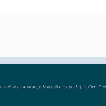
ння, блискавкозахист, кабельний електрообігрів в Rem-Gro