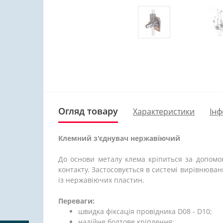
Огляд товару
Характеристики
Інф
Клемний з'єднувач нержавіючий
До основи металу клема кріпиться за допомог
контакту. Застосовується в системі вирівнюван
із нержавіючих пластин.
Переваги:
швидка фіксація провідника D08 - D10;
надійне болтове кріплення;