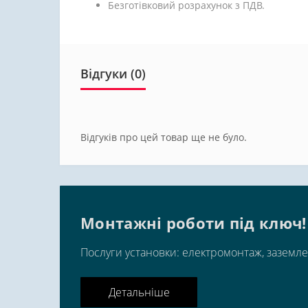
Безготівковий розрахунок з ПДВ.
Відгуки (0)
Відгуків про цей товар ще не було.
Монтажні роботи під ключ!
Послуги установки: електромонтаж, заземле
Детальніше