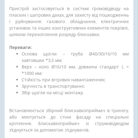
Пристрій застосовується в системі громовідводу на
пласких і шатрових дахах, для захисту від пошкодженнь
і руйнування: газового обладнання, електричних
установок та інших конструктивних елементів покрівлі,
шляхом перехоплення розряду блискавки.
Переваги:
Основа щогли – труба Ø40/30/16/10 мм
завтовшки *3,5 мм;
Верх – коло Ø16/10 мм, довжина стандарт L =
*1000 мм;
Стійкість при вітрових навантаженнях;
Зручність в транспортуванні;
Збір щогли на місці монтажу.
Встановлюється збірний блискавкоприймач в триногу,
або монтується до стіни фасаду на спеціальні
кріплення. Блискавкоприймач зі струмовідводом
з’єднується за допомогою з'єднувачів.