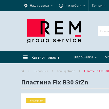
Наша адреса
Час роботи
Контакти
Виробники
М
Каталог товарів
Виробник
Leo Lightman
Пластина Fix B30
Пластина Fix B30 StZn
Популярний