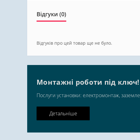
Відгуки (0)
Відгуків про цей товар ще не було.
Монтажні роботи під ключ!
Послуги установки: електромонтаж, заземле
Детальніше