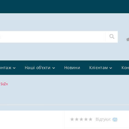
онтаж
Наші об'єкти
Новини
Клієнтам
Кон
 StZn
Відгуки:
(0)