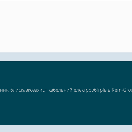
ння, блискавкозахист, кабельний електрообігрів в Rem-Gro