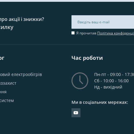
ро акції і знижки?
силку
Я прочитав
Політика конфіденці
ог
Час роботи
овий електрообігрів
Пн-пт - 09:00 - 17:3
Сб - 10:00 - 16:00
козахист
Нд - вихідний
ння
систем
Ми в соціальних мережах: