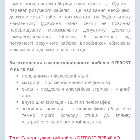
замерзання, систем обігріву водостоків і т.д.. Одним з
переваг розумного кабелю – це нарізання необхідної
довжини секції кабелю при монтажі на будівельному
майданчику (довжина однієї секції не повинна
перевищувати максимально допустиму довжину
саморегульованого кабелю). В залежності від
потужності розумного кабелю, виробником обмежена
максимальна довжина однієї секції.
Виготовлення саморегульованого кабелю DEFROST
PIPE 40 AO:
провідники - нікельовані мідні;
матриця - полімерна напівпровідникова;
екран - поздовжня алюмінієва стрічка + мідний
дріт;
внутрішня ізоляція - зшитий поліолефін;
зовнішня ізоляція - з поліолефінів (Polyolefin)
темно сірого кольору, стійка до впливу
ультрафіолетового випромінювання.
Теги:
Cаморегулюючий кабель DEFROST PIPE 40 AO