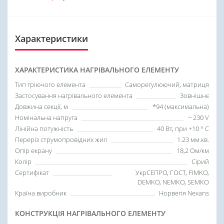
Характеристики
ХАРАКТЕРИСТИКА НАГРІВАЛЬНОГО ЕЛЕМЕНТУ
Тип гріючого елемента
Саморегулюючий, матриця
Застосування нагрівального елемента
Зовнішнє
Довжина секції, м
*94 (максимальна)
Номінальна напруга
~ 230 V
Лінійна потужність
40 Вт, при +10 ° C
Переріз струмопровідних жил
1.23 мм.кв.
Опір екрану
18,2 Ом/км
Колір
Сірий
Сертифікат
УкрСЕПРО, ГОСТ, FIMKO,
DEMKO, NEMKO, SEMKO
Країна виробник
Норвегія Nexans
КОНСТРУКЦІЯ НАГРІВАЛЬНОГО ЕЛЕМЕНТУ