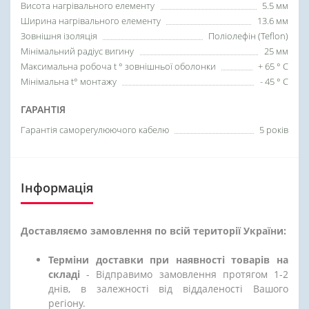
Висота нагрівального елементу
5.5 мм
Ширина нагрівального елементу
13.6 мм
Зовнішня ізоляція
Поліолефін (Teflon)
Мінімальний радіус вигину
25 мм
Максимальна робоча t ° зовнішньої оболонки
+ 65 ° C
Мінімальна t° монтажу
- 45 ° C
ГАРАНТІЯ
Гарантія саморегулюючого кабелю
5 років
Інформація
Доставляємо замовлення по всій території України:
Терміни доставки при наявності товарів на
складі
- Відправимо замовлення протягом 1-2
днів, в залежності від віддаленості Вашого
регіону.