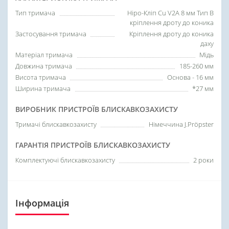
Тип тримача
Ніро-Кліп Cu V2A 8 мм Тип В
кріплення дроту до коника
Застосування тримача
Кріплення дроту до коника
даху
Матеріал тримача
Мідь
Довжина тримача
185-260 мм
Висота тримача
Основа - 16 мм
Ширина тримача
*27 мм
ВИРОБНИК ПРИСТРОЇВ БЛИСКАВКОЗАХИСТУ
Тримачі блискавкозахисту
Німеччина J.Pröpster
ГАРАНТІЯ ПРИСТРОЇВ БЛИСКАВКОЗАХИСТУ
Комплектуючі блискавкозахисту
2 роки
Інформація