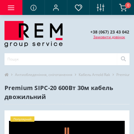
0
+38 (067) 23 43 042
Замовити дзвінок
Антиобледеніння, сніготанення
Кабель Arnold Rak
Premium 
Premium SIPC-20 600Вт 30м кабель
двожильний
Популярний