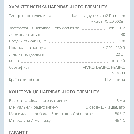
ХАРАКТЕРИСТИКА НАГРІВАЛЬНОГО ЕЛЕМЕНТУ
Тип гріючого елемента
Кабель двужильный Premium
ARak SIPC-20 600Вт
Застосування нагрівального елемента
Зовнішнє
Довжина секції, м
30
Потужність секції, Вт
600
Номінальна напруга
~ 220 - 230 В
Лінійна потужність
20 Вт
Колір
Чорний
Сертифікат
FIMKO, DEMKO, NEMKO,
SEMKO
Країна виробник
Німеччина
КОНСТРУКЦІЯ НАГРІВАЛЬНОГО ЕЛЕМЕНТУ
Висота нагрівального елементу
5 мм
Мінімальний радіус вигину
6 х зовнішній діаметр
Максимальна робоча t ° зовнішньої оболонки
+ 80 ° C
Мінімальна t° монтажу
- 45 ° C
ГАРАНТІЯ