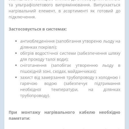
та ультрафіолетового випрямінювання. Випускається
нагрівальний елемент, в асортименті як готовий до
підключення.
Застосовується в системах:
антиобледеніння (запобігання утвореню льоду на
ділянках покрівлі);
обігрів водостічної системи (забезпечення шляху
для проходу талої води);
сніготанення (запобігає утворенню льоду в
пішохідній зоні, сходах, майданчиках);
захист від замерзання трубопроводу з холодною і
гарячою водою (забезпечує підтримання
необхідної температури, на ділянках
трубопроводу).
При монтажу нагрівального кабелю необхідно
памятати: