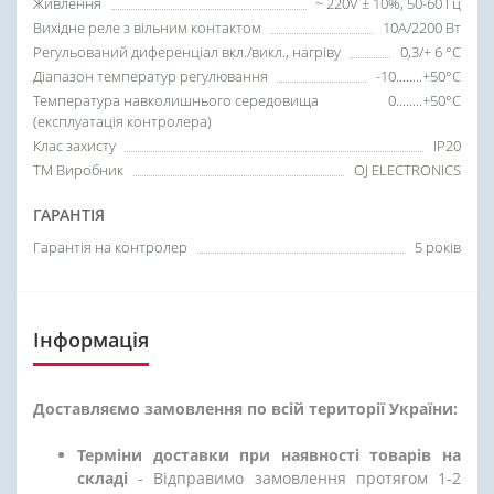
Живлення
~ 220V ± 10%, 50-60 Гц
Вихідне реле з вільним контактом
10А/2200 Вт
Регульований диференціал вкл./викл., нагріву
0,3/+ 6 °С
Діапазон температур регулювання
-10........+50°C
Температура навколишнього середовища
0........+50°С
(експлуатація контролера)
Клас захисту
IP20
ТМ Виробник
OJ ELECTRONICS
ГАРАНТІЯ
Гарантія на контролер
5 років
Інформація
Доставляємо замовлення по всій території України:
Терміни доставки при наявності товарів на
складі
- Відправимо замовлення протягом 1-2