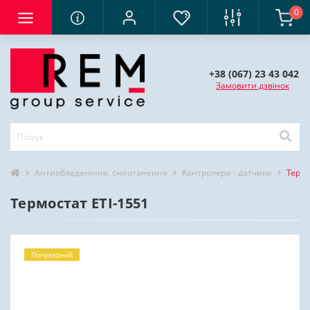
0
+38 (067) 23 43 042
Замовити дзвінок
Антиобледеніння, сніготанення
Контролери - датчики
Термо
Термостат ETI-1551
Популярний