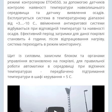
режимі контролером ETO4550, за допомогою датчиків
контролю наявності температури навколишнього
середовища та датчику виявлення осадів.
Експлуатується система в температурному діапазоні
від +3....-10 С., ввімкнення антикригової системи
відбувається при відповідній температурі та наявності
осадів. Ефективний період затримки для даної покрівлі
становить 4 години, після відпрацювання нагріву,
система переходить в режим моніторингу.
Щит із силовим, захисним блоком та органами
управління встановлено на покрівлі, для правильної
роботи автоматики в середовищі при від'ємних
температурах - передбачено підтримання
температури в шафі керування + 5 С.