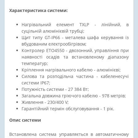
Характеристика системи:
Нагрівальний елемент TXLP - лінійний, в
суцільній алюмінієвій трубці;
Щит типу GT-ІР66 - металева шафа керування із
вбудованим електрообігрівом;
Контролер ETO4550 - двозонний, управління при
наявності осадів та встановленому діапазону
температур;
Кріплення нагрівального кабелю - алюмінієві;
Силова та розподільча частина - кабеленесучі
системи ІР67;
Потужність системи - 27 384 Вт;
Загальна довжина гріючого кабелю - 978 метрів;
Живлення - 230/400 V;
Гарантійний термін обслуговування - 1 рік.
Опис системи
Встановлена система управляється в автоматичному