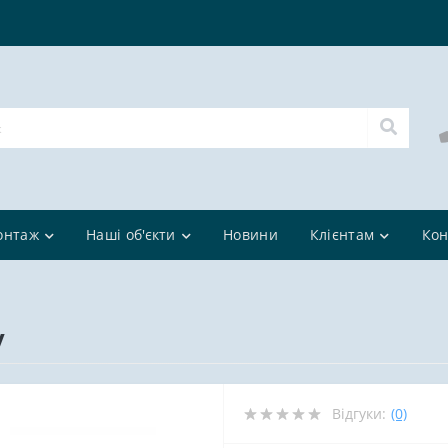
онтаж
Наші об'єкти
Новини
Клієнтам
Кон
у
Відгуки:
(0)