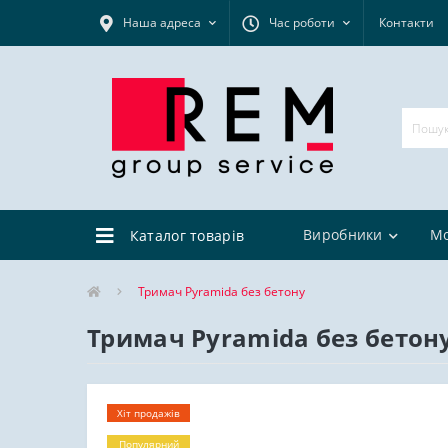
Наша адреса
Час роботи
Контакти
Виробники
М
Каталог товарів
Тримач Pyramida без бетону
Тримач Pyramida без бетон
Хіт продажів
Популярний