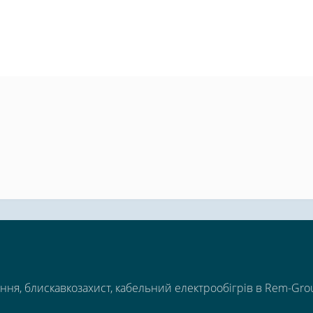
ння, блискавкозахист, кабельний електрообігрів в Rem-Gro