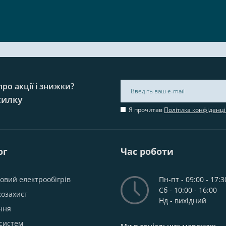
ро акції і знижки?
силку
Я прочитав
Політика конфіденці
ог
Час роботи
овий електрообігрів
Пн-пт - 09:00 - 17:3
Сб - 10:00 - 16:00
козахист
Нд - вихідний
ння
систем