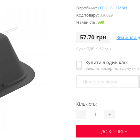
Виробник:
LEO LIGHTMAN
Код товару:
336029
Наявність:
999
57.70 грн
Знайшли 
Сума ПДВ: 9.62 грн
Купити в один клік
Введіть номер телефону і м
Кількість:
-
+
ДО КОШИКА