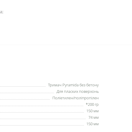
а;
Тримач Pyramida без бетону
Для пласких поверхонь
Поліетилен/поліпропілен
*200 гр
150 мм
74 мм
150 мм