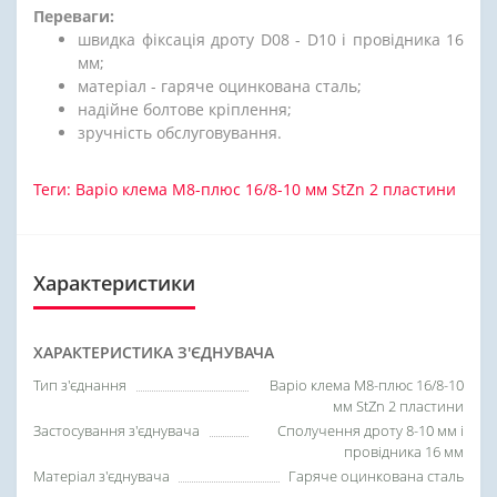
Переваги:
швидка фіксація дроту D08 - D10 і провідника 16
мм;
матеріал - гаряче оцинкована сталь;
надійне болтове кріплення;
зручність обслуговування.
Теги:
Варіо клема М8-плюс 16/8-10 мм StZn 2 пластини
Характеристики
ХАРАКТЕРИСТИКА З'ЄДНУВАЧА
Тип з'єднання
Варіо клема М8-плюс 16/8-10
мм StZn 2 пластини
Застосування з'єднувача
Сполучення дроту 8-10 мм і
провідника 16 мм
Матеріал з'єднувача
Гаряче оцинкована сталь