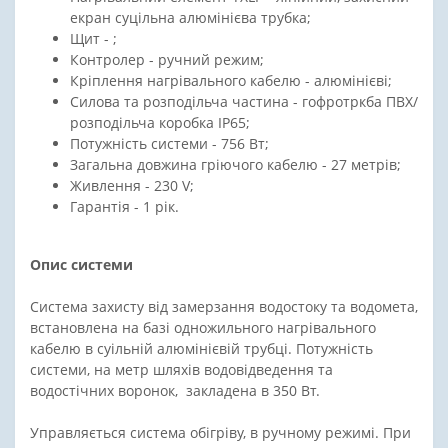
екран суцільна алюмінієва трубка;
Щит - ;
Контролер - ручний режим;
Кріплення нагрівального кабелю - алюмінієві;
Силова та розподільча частина - гофротркба ПВХ/
розподільча коробка ІР65;
Потужність системи - 756 Вт;
Загальна довжина гріючого кабелю - 27 метрів;
Живлення - 230 V;
Гарантія - 1 рік.
Опис системи
Система захисту від замерзання водостоку та водомета,
встановлена на базі одножильного нагрівального
кабелю в суільній алюмінієвій трубці. Потужність
системи, на метр шляхів водовідведення та
водостічних воронок, закладена в 350 Вт.
Управляється система обігріву, в ручному режимі. При