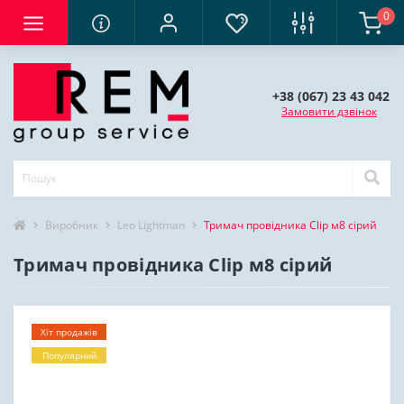
0
+38 (067) 23 43 042
Замовити дзвінок
Виробник
Leo Lightman
Тримач провідника Сlip м8 сірий
Тримач провідника Сlip м8 сірий
Хіт продажів
Популярний