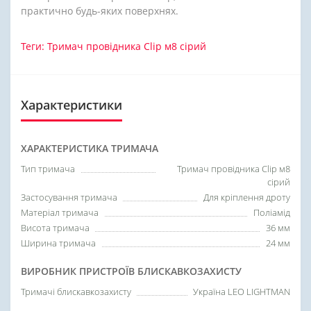
практично будь-яких поверхнях.
Теги:
Тримач провідника Сlip м8 сірий
Характеристики
ХАРАКТЕРИСТИКА ТРИМАЧА
Тип тримача
Тримач провідника Сlip м8
сірий
Застосування тримача
Для кріплення дроту
Матеріал тримача
Поліамід
Висота тримача
36 мм
Ширина тримача
24 мм
ВИРОБНИК ПРИСТРОЇВ БЛИСКАВКОЗАХИСТУ
Тримачі блискавкозахисту
Україна LEO LIGHTMAN