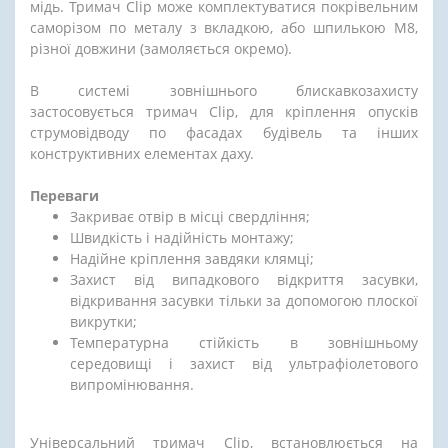
мідь. Тримач Сlip може комплектуватися покрівельним
саморізом по металу з вкладкою, або шпилькою М8,
різної довжини (замоляється окремо).
В системі зовнішнього блискавкозахисту
застосовується тримач Сlip, для кріплення опусків
струмовідводу по фасадах будівель та інших
конструктивних елементах даху.
Переваги
Закриває отвір в місці свердління;
Швидкість і надійність монтажу;
Надійне кріплення завдяки клямці;
Захист від випадкового відкриття засувки,
відкривання засувки тільки за допомогою плоскої
викрутки;
Температурна стійкість в зовнішньому
середовищі і захист від ультрафіолетового
випромінювання.
Універсальний тримач Сlip, встановлюється на